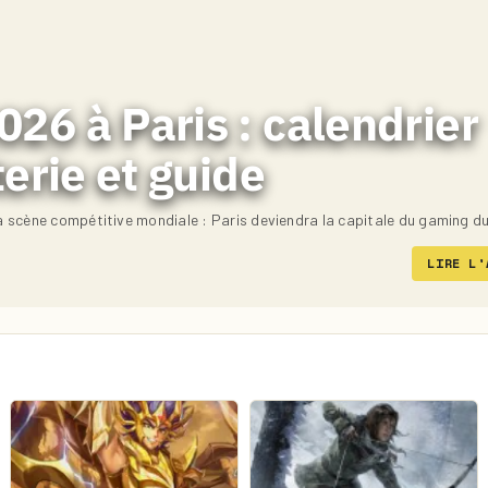
26 à Paris : calendrier
terie et guide
 scène compétitive mondiale : Paris deviendra la capitale du gaming d
LIRE L