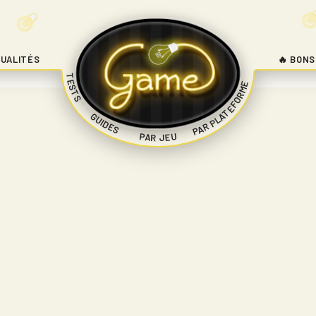
UALITÉS
🔥 BONS
TESTS
PAR PLATEFORME
|
GUIDES
|
|
PAR JEU