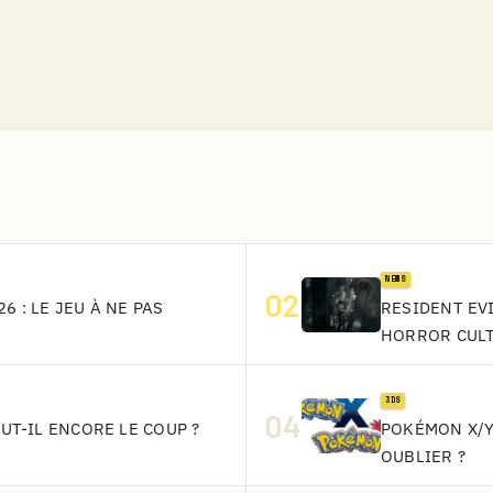
NEWS
02
6 : LE JEU À NE PAS
RESIDENT EVI
HORROR CUL
3DS
04
AUT-IL ENCORE LE COUP ?
POKÉMON X/Y
OUBLIER ?