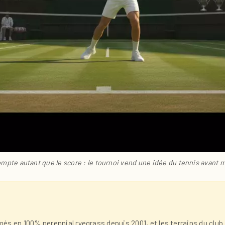
mpte autant que le score : le tournoi vend une idée du tennis avant
s en 100% perennial ryegrass depuis 2001, et les terrains du club