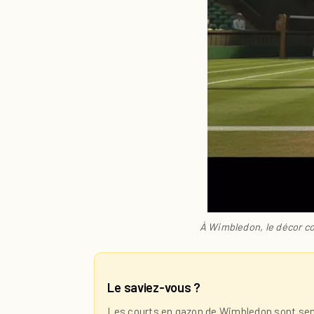
À Wimbledon, le décor co
Le saviez-vous ?
Les courts en gazon de Wimbledon sont semé