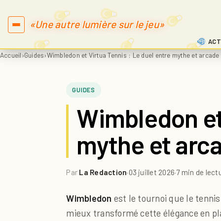
«Une autre lumière sur le jeu»
ACT
Accueil
›
Guides
›
Wimbledon et Virtua Tennis : Le duel entre mythe et arcade
GUIDES
Wimbledon et 
mythe et arc
Par
La Redaction
·
03 juillet 2026
·
7 min de lect
Wimbledon
est le tournoi que le tenni
mieux transformé cette élégance en pla