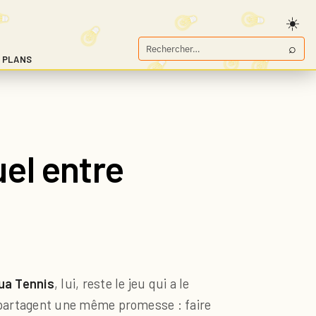
⌕
Rechercher
 PLANS
sur
Game.fr
uel entre
tua Tennis
, lui, reste le jeu qui a le
x partagent une même promesse : faire