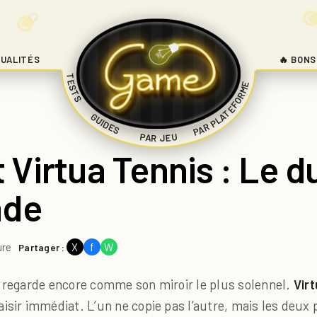
UALITÉS
🔥 BONS
TESTS
PAR PLATEFORME
|
GUIDES
|
|
PAR JEU
Virtua Tennis : Le d
ade
ure
X
f
W
Partager :
s regarde encore comme son miroir le plus solennel.
Vir
isir immédiat. L’un ne copie pas l’autre, mais les deu