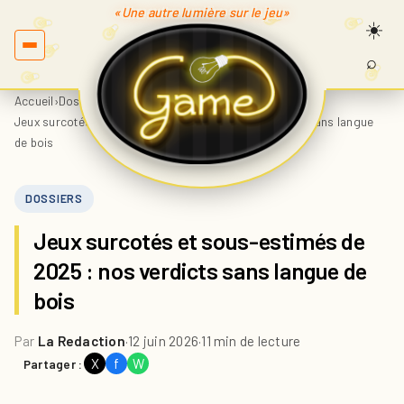
«Une autre lumière sur le jeu»
⌕
Recherc
sur
Accueil
›
Dossiers
›
Game.fr
Jeux surcotés et sous-estimés de 2025 : nos verdicts sans langue
de bois
DOSSIERS
Jeux surcotés et sous-estimés de
2025 : nos verdicts sans langue de
bois
Par
La Redaction
·
12 juin 2026
·
11 min de lecture
X
f
W
Partager :