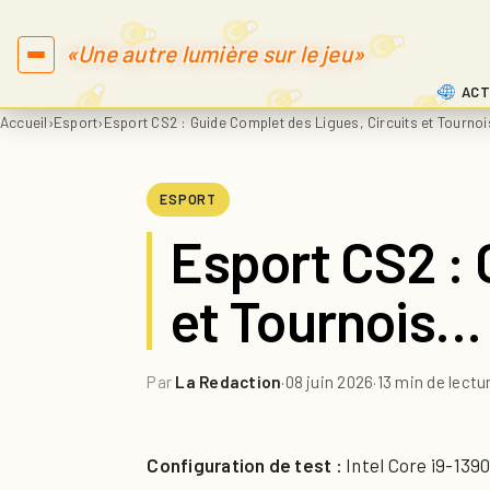
«Une autre lumière sur le jeu»
ACT
Accueil
›
Esport
›
Esport CS2 : Guide Complet des Ligues, Circuits et Tourno
ESPORT
Esport CS2 : 
et Tournois…
Par
La Redaction
·
08 juin 2026
·
13 min de lectu
Configuration de test :
Intel Core i9-13