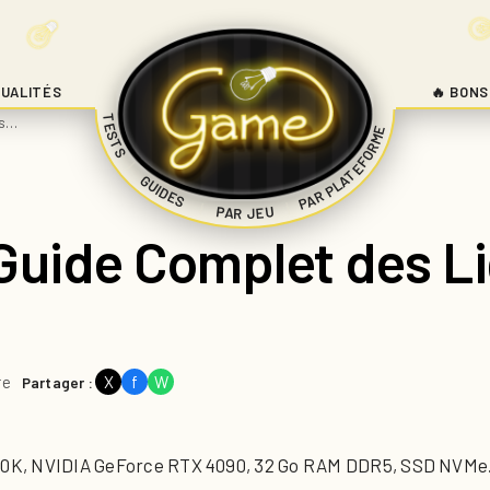
UALITÉS
🔥 BONS
TESTS
is…
PAR PLATEFORME
|
GUIDES
|
|
PAR JEU
Guide Complet des Li
re
X
f
W
Partager :
900K, NVIDIA GeForce RTX 4090, 32 Go RAM DDR5, SSD NVMe