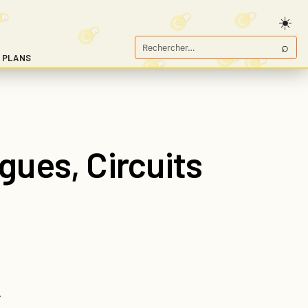
⌕
Rechercher
 PLANS
sur
Game.fr
gues, Circuits
.