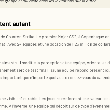
de groupe et qui reste dans les invitations sur la durée.
tent autant
de Counter-Strike. Le premier Major CS2, à Copenhague en 2
mat. Avec 24 équipes et une dotation de 1,25 million de dolla
almarès. Il modifie la perception d’une équipe, oriente les 
énement sert de test final : si une équipe répond présent ici
plus important que n’importe quel autre rendez-vous du calendr
une visibilité durable. Les joueurs renforcent leur valeur, le
terme. À l’inverse, une équipe qui déçoit sur ce type d’évén