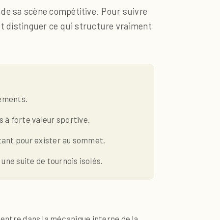
e de sa scène compétitive. Pour suivre
ut distinguer ce qui structure vraiment
sements.
à forte valeur sportive.
utant pour exister au sommet.
ne suite de tournois isolés.
on entre dans la mécanique interne de la