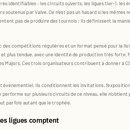
ès identifiables : les circuits ouverts, les ligues tier-1, l
ors soutenus par Valve. Ce n’est pas un hasard si les mêmes 
tent pas de produire des tournois ; ils définissent la manièr
 des compétitions régulières et un format pensé pour la lisi
t plus tendue, avec une identité de production très forte. P
 Majors. Ces trois organisateurs contribuent à donner à CS2
vénementiel. Ils conditionnent les invitations, l’exposition
 performe sur plusieurs circuits de ce niveau, elle n’obtient
vaut parfois autant que le trophée.
les ligues comptent