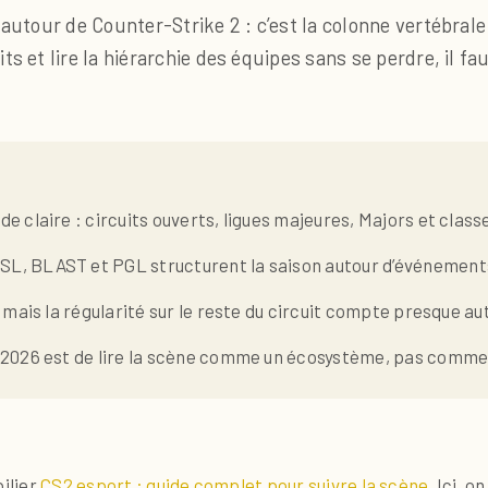
 autour de Counter-Strike 2 : c’est la colonne vertébral
s et lire la hiérarchie des équipes sans se perdre, il fa
e claire : circuits ouverts, ligues majeures, Majors et clas
, BLAST et PGL structurent la saison autour d’événements 
, mais la régularité sur le reste du circuit compte presque a
 2026 est de lire la scène comme un écosystème, pas comme u
pilier
CS2 esport : guide complet pour suivre la scène
. Ici, 