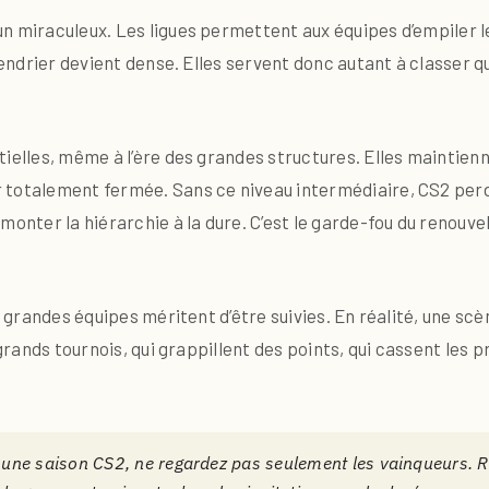
n miraculeux. Les ligues permettent aux équipes d’empiler l
lendrier devient dense. Elles servent donc autant à classer qu
ielles, même à l’ère des grandes structures. Elles maintienn
totalement fermée. Sans ce niveau intermédiaire, CS2 perdrai
monter la hiérarchie à la dure. C’est le garde-fou du renouv
s grandes équipes méritent d’être suivies. En réalité, une scè
 grands tournois, qui grappillent des points, qui cassent les p
nt une saison CS2, ne regardez pas seulement les vainqueurs.