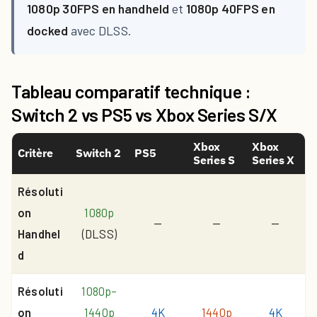
1080p 30FPS en handheld
et
1080p 40FPS en
docked
avec DLSS.
Tableau comparatif technique :
Switch 2 vs PS5 vs Xbox Series S/X
Xbox
Xbox
Critère
Switch 2
PS5
Series S
Series X
Résoluti
on
1080p
—
—
—
Handhel
(DLSS)
d
Résoluti
1080p–
on
1440p
4K
1440p
4K