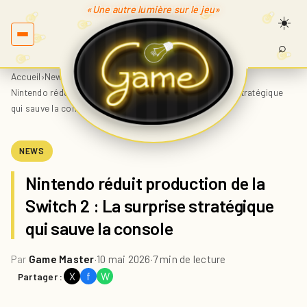
«Une autre lumière sur le jeu»
⌕
Recherc
sur
Accueil
›
News
›
Game.fr
Nintendo réduit production de la Switch 2 : La surprise stratégique
qui sauve la console
NEWS
Nintendo réduit production de la
Switch 2 : La surprise stratégique
qui sauve la console
Par
Game Master
·
10 mai 2026
·
7 min de lecture
X
f
W
Partager :