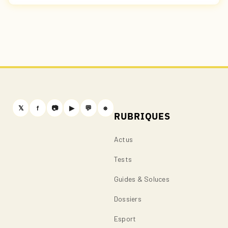
𝕏
f
📷
▶
💬
⎈
RUBRIQUES
Actus
Tests
Guides & Soluces
Dossiers
Esport