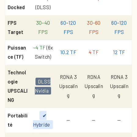
Docked
(DLSS)
FPS
30–40
60–120
30–60
60–120
Target
FPS
FPS
FPS
FPS
Puissan
~4 TF
(6x
10.2 TF
4 TF
12 TF
ce (TF)
Switch)
Technol
RDNA 3
RDNA
RDNA 3
ogie
DLSS
Upscalin
Upscalin
Upscalin
UPSCALI
Nvidia
g
g
g
NG
Portabili
✔
—
—
—
té
Hybride