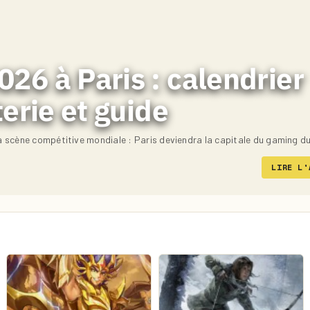
26 à Paris : calendrier
terie et guide
 scène compétitive mondiale : Paris deviendra la capitale du gaming d
LIRE L