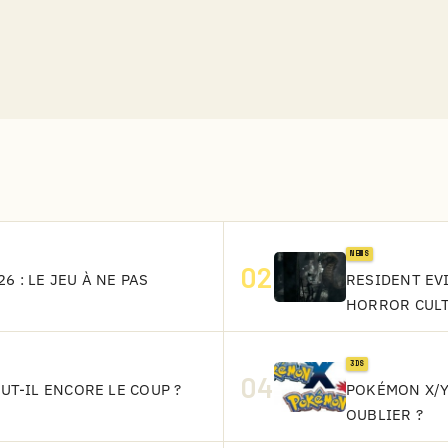
NEWS
02
6 : LE JEU À NE PAS
RESIDENT EVI
HORROR CUL
3DS
04
AUT-IL ENCORE LE COUP ?
POKÉMON X/Y
OUBLIER ?