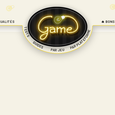
UALITÉS
🔥 BONS
TESTS
PAR PLATEFORME
|
GUIDES
|
|
PAR JEU