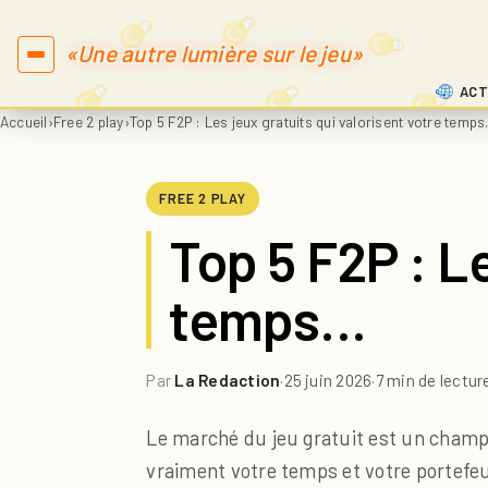
«Une autre lumière sur le jeu»
ACT
Accueil
›
Free 2 play
›
Top 5 F2P : Les jeux gratuits qui valorisent votre temp
FREE 2 PLAY
Top 5 F2P : Le
temps…
Par
La Redaction
·
25 juin 2026
·
7 min de lectur
Le marché du jeu gratuit est un champ 
vraiment votre temps et votre portefeui