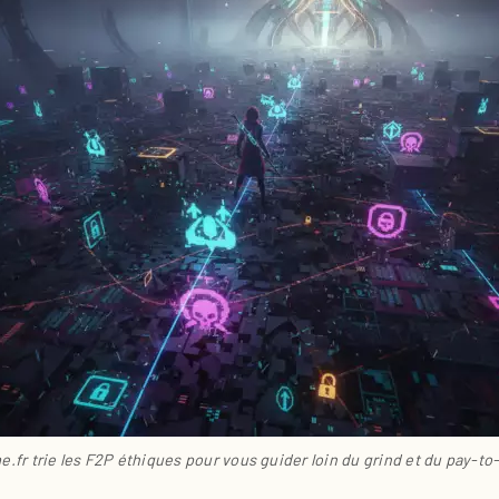
.fr trie les F2P éthiques pour vous guider loin du grind et du pay-to