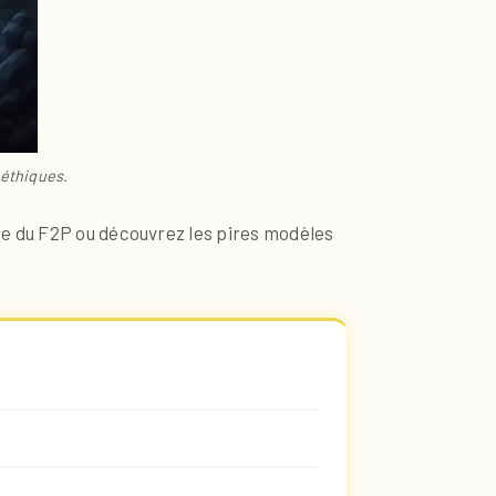
 éthiques.
re du F2P ou découvrez les pires modèles