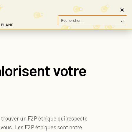
⌕
Rechercher
 PLANS
sur
Game.fr
alorisent votre
, trouver un F2P éthique qui respecte
r vous. Les F2P éthiques sont notre