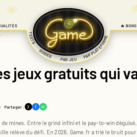
UALITÉS
🔥 BONS
TESTS
s…
PAR PLATEFORME
|
GUIDES
|
|
PAR JEU
s jeux gratuits qui v
e
X
f
W
Partager :
de mines. Entre le grind infini et le pay-to-win déguisé
lle relève du défi. En 2026, Game.fr a trié le bruit pou