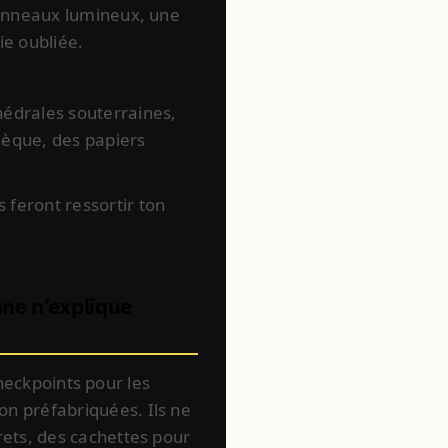
 panneaux lumineux, une
ie oubliée.
hédrales souterraines,
thèque, des papiers
 feront ressortir ton
nne n’explique
 checkpoints pour les
on préfabriquées. Ils ne
crets, des cachettes pour