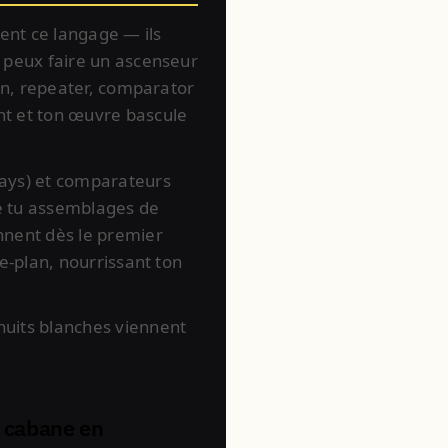
ent ce langage — ils
u peux faire un ascenseur
ton, repeater, comparator
nt et ton œuvre bascule
lays) et comparateurs
ue tu assemblages de
nnent dès le premier
re-plan, nourrissant ton
nuits blanches viennent
e cabane en