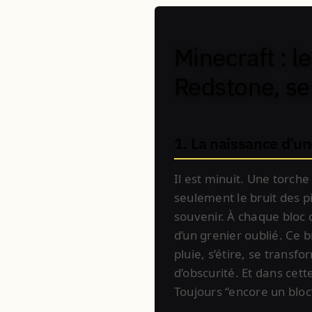
Minecraft : l
Redstone, ser
1. La naissance d’u
Il est minuit. Une torch
seulement le bruit des pi
souvenir. À chaque bloc 
d’un grenier oublié. Ce 
pluie, s’étire, se transf
d’obscurité. Et dans cette
Toujours “encore un bloc