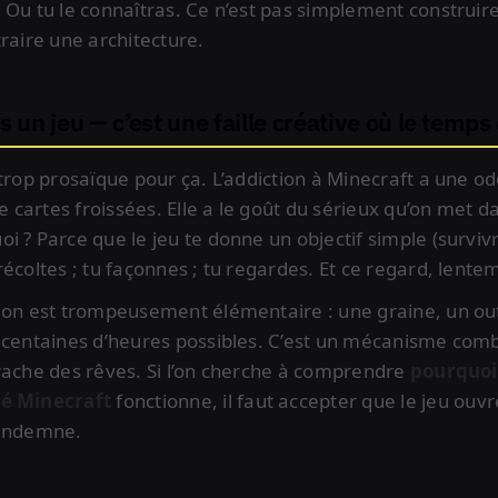
 Ou tu le connaîtras. Ce n’est pas simplement construire 
traire une architecture.
s un jeu — c’est une faille créative où le temps
 trop prosaïque pour ça. L’addiction à Minecraft a une 
cartes froissées. Elle a le goût du sérieux qu’on met dan
 ? Parce que le jeu te donne un objectif simple (survivr
écoltes ; tu façonnes ; tu regardes. Et ce regard, lentem
ion est trompeusement élémentaire : une graine, un out
 centaines d’heures possibles. C’est un mécanisme comb
rache des rêves. Si l’on cherche à comprendre
pourquoi 
té Minecraft
fonctionne, il faut accepter que le jeu ouvr
 indemne.