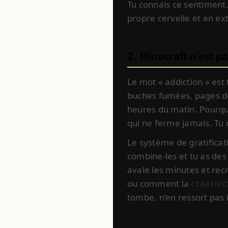
Tu connais ce sentiment.
propre cervelle et en ex
2. Minecraft n’est pa
Le mot « addiction » est
buches fumées, pages de 
heures du matin. Pourquoi
qui ne ferme jamais. Tu r
Le système de gratificat
combine-les et tu as des
avale les minutes et rec
ou comment la
créativi
tombe, n’en ressort pas