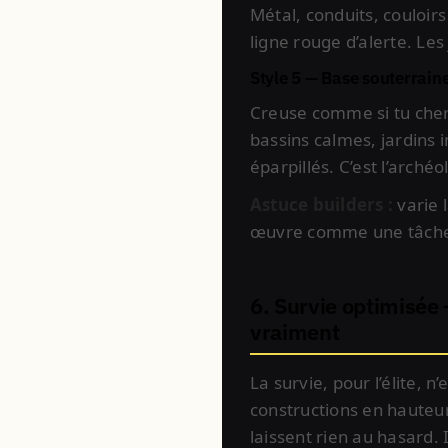
Métal, conduits, couloir
ligne rouge d’alerte. Les
Style 5 — Base souterrain
Creuse comme si tu cherc
bassins calmes, jardins i
éparpillés. C’est l’arch
Astuce builders :
varie 
œuvre comme une tâche 
6. Survie optimisée
vraiment
La survie, pour l’élite, n’
constructions en hauteur
laissent rien au hasard. 