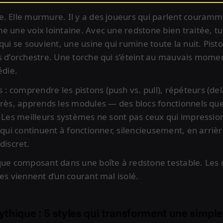
. Elle murmure. Il y a des joueurs qui parlent couramm
e une voix lointaine. Avec une redstone bien traitée, t
 qui se souvient, une usine qui rumine toute la nuit. Pis
s d’orchestre. Une torche qui s’éteint au mauvais mome
édie.
: comprendre les pistons (push vs. pull), répéteurs (de
Après, apprends les modules — des blocs fonctionnels q
. Les meilleurs systèmes ne sont pas ceux qui impressio
 qui continuent à fonctionner, silencieusement, en arriè
iscret.
que composant dans une boîte à redstone testable. Les 
les viennent d’un courant mal isolé.
ythique : 5 styles qui transforment une simpl