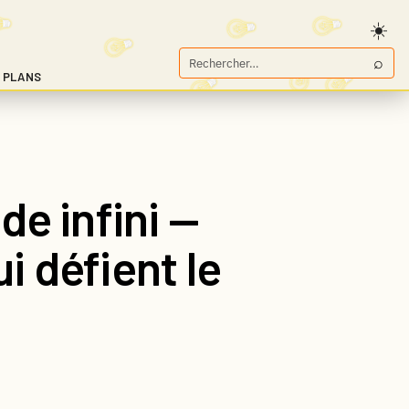
⌕
Rechercher
 PLANS
sur
Game.fr
de infini —
i défient le