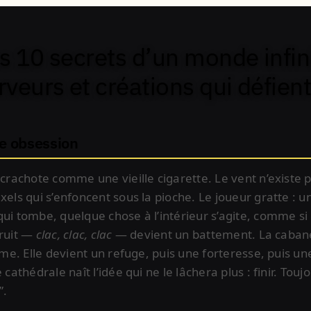
es 10 secrets d’un monde infin
veurs et créations qui défien
ne obsession
e crachote comme une vieille cigarette. Le vent n’existe
xels qui s’enfoncent sous la pioche. Le joueur gratte : u
qui tombe, quelque chose à l’intérieur s’agite, comme si
bruit —
clac, clac, clac
— devient un battement. La cabane
orme. Elle devient un refuge, puis une forteresse, puis u
 cathédrale naît l’idée qui ne le lâchera plus : finir. Tou
”.