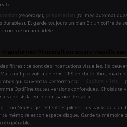
 vite.
oration
(repérage),
préparation
(fermes automatiques,
s durables). Et garde toujours un plan B : un coffre de s
end comme un ami fidèle.
 transformer Minecraft en œuvre visuelle san
es filtres ; ce sont des incantations visuelles. Ils peu
Mais tout pouvoir a un prix : FPS en chute libre, machine
 combos qui sauvent la performance —
Sodium
+
Iris
— p
comme OptiFine toutes versions confondues. Choisis ta vo
 mais choisis-la en connaissance de cause.
ric ou NeoForge restent les piliers. Les packs de qualité
r ta mémoire et ton espace disque. Garde ta mémoire o
rrécupérable.