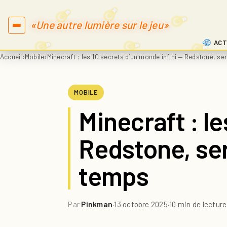
«Une autre lumière sur le jeu»
ACT
Accueil
›
Mobile
›
Minecraft : les 10 secrets d’un monde infini — Redstone, ser
MOBILE
Minecraft : le
Redstone, ser
temps
Par
Pinkman
·
13 octobre 2025
·
10 min de lecture