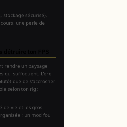
 stockage sécurisé),
ecours, une perle de
s détruire ton FPS
vent rendre un paysage
s qui suffoquent. L’ère
lutôt que de s’accrocher
ie selon ton rig :
 de vie et les gros
rganisée ; un mod fou