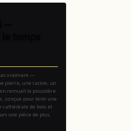
i —
t le temps
 pas vraiment —
ne pierre, une racine, un
 on remuait la poussière
, conçue pour tenir une
ne cathédrale de bois et
jours une pièce de plus.