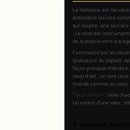
La redstone est nerveuse
entendent les clics comm
qui respire, une serrure
: ce sont des instrument
de la poésie vers la trag
Commence par les bases 
(puissance du signal). 
façon presque littéraire
coup d’œil ; ce sont ceux
monde comme un cœur d
Tip pratique :
isole cha
rarement d’une idée ; el
5. Créer une base m