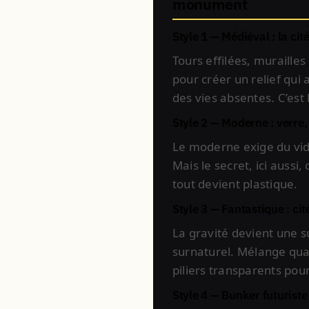
monument
Style 1 — Médiéval : la cit
Tours effilées, murailles
pour créer un relief qui
des vies absentes. C’est l
Style 2 — Moderne : verre
Le moderne exige du vide
Mais le secret, ici aussi,
tout devient plastique.
Style 3 — Fantastique : cit
La gravité devient une su
surnaturel. Mélange quart
piliers transparents pou
Style 4 — Bunker futuriste