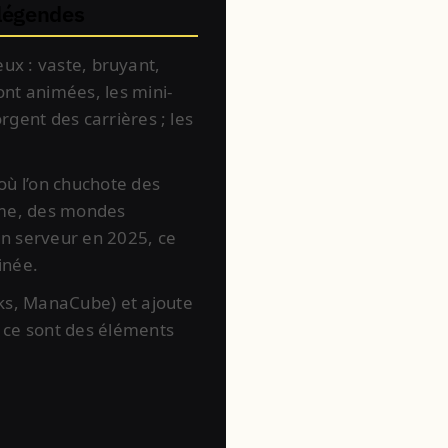
 légendes
’eux : vaste, bruyant,
ont animées, les mini-
rgent des carrières ; les
où l’on chuchote des
rme, des mondes
un serveur en 2025, ce
tinée.
ks, ManaCube) et ajoute
— ce sont des éléments