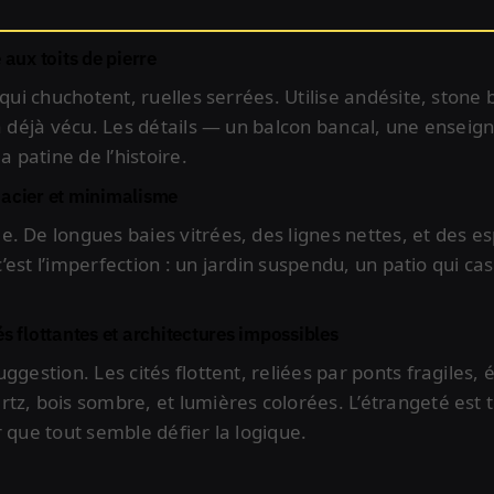
é aux toits de pierre
 qui chuchotent, ruelles serrées. Utilise andésite, stone 
 a déjà vécu. Les détails — un balcon bancal, une enseig
a patine de l’histoire.
, acier et minimalisme
. De longues baies vitrées, des lignes nettes, et des es
 c’est l’imperfection : un jardin suspendu, un patio qui ca
és flottantes et architectures impossibles
ggestion. Les cités flottent, reliées par ponts fragiles, é
z, bois sombre, et lumières colorées. L’étrangeté est to
r que tout semble défier la logique.