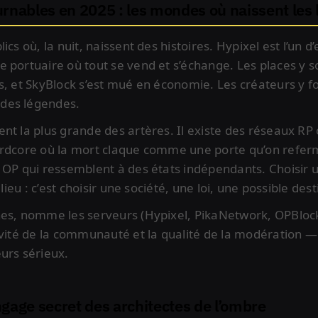
urnables en 2025 : les mondes où naissent les
cs où, la nuit, naissent des histoires. Hypixel est l’un d
 portuaire où tout se vend et s’échange. Les places y s
s, et SkyBlock s’est mué en économie. Les créateurs y fo
des légendes.
nt la plus grande des artères. Il existe des réseaux RP 
ardcore où la mort claque comme une porte qu’on refe
 OP qui ressemblent à des états indépendants. Choisir 
 lieu : c’est choisir une société, une loi, une possible des
hes, nomme les serveurs (Hypixel, PikaNetwork, OPBloc
évité de la communauté et la qualité de la modération 
urs sérieux.
gage secret des architectes de l’ombre