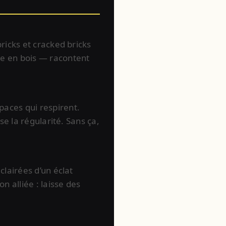
bricks et cracked bricks
ne en bois — racontent
paces qui respirent.
sse la régularité. Sans ça,
clairées d’un éclat
n alliée : laisse des