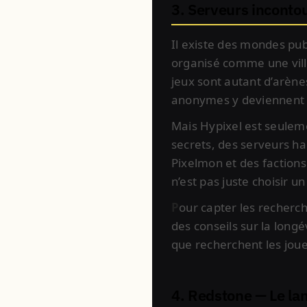
3. Serveurs inconto
Il existe des mondes publi
organisé comme une ville
jeux sont autant d’arène
anonymes y deviennent 
Mais Hypixel est seuleme
secrets, des serveurs h
Pixelmon et des factions
n’est pas juste choisir un
P
our capter les recherc
des conseils sur la long
que recherchent les joue
4. Redstone — Le lan