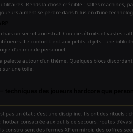
s utilitaires. Rends la chose crédible : salles machines,
 joueurs aiment se perdre dans l’illusion d’une technolog
e RP
hais un secret ancestral. Couloirs étroits et vastes cat
ntérieurs. Le confort tient aux petits objets : une biblio
éologie d’un monde personnel.
la palette autour d’un thème. Quelques blocs discordants
sur une toile.
 — techniques des joueurs hardcore que perso
est pas un état ; c’est une discipline. Ils ont des rituels :
, hotbar consacrée aux outils de secours, routes d’évasi
Ils construisent des fermes XP en miroir, des coffres se