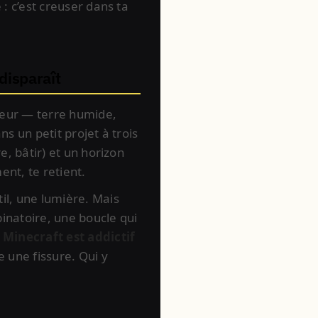
: c’est creuser dans ta
 disparaît
odeur — terre humide,
s un petit projet à trois
e, bâtir) et un horizon
ent, te retient.
il, une lumière. Mais
inatoire, une boucle qui
Minecraft est addictif
e une fissure. Qui y