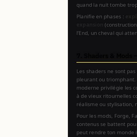
quand la nuit tombe trop
Planifie en phases :
expl
expansion
(construction
l’End, un cheval qui att
7. Shaders & Mods —
Les shaders ne sont pas d
pleurant ou triomphant. 
moderne privilégie les
à de vieux ritournelles 
réalisme ou stylisation,
Pour les mods, Forge, Fab
contenus se battent pou
peut rendre ton monde i