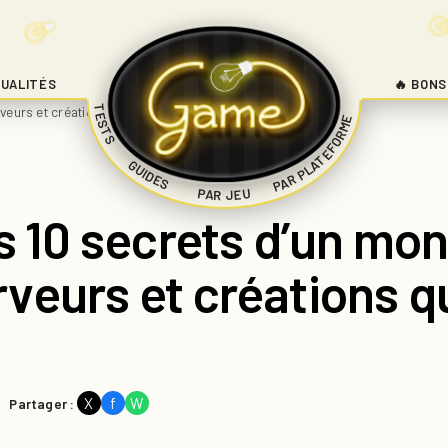
UALITÉS
🔥 BONS
TESTS
veurs et créations qui défient le temps
PAR PLATEFORME
|
GUIDES
|
|
PAR JEU
s 10 secrets d’un mon
veurs et créations qu
X
f
W
Partager :