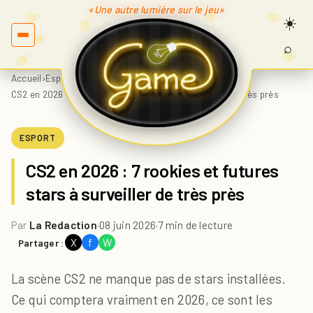
«Une autre lumière sur le jeu»
⌕
Recherc
sur
Accueil
›
Esport
›
Game.fr
CS2 en 2026 : 7 rookies et futures stars à surveiller de très près
ESPORT
CS2 en 2026 : 7 rookies et futures
stars à surveiller de très près
Par
La Redaction
·
08 juin 2026
·
7 min de lecture
X
f
W
Partager :
La scène CS2 ne manque pas de stars installées.
Ce qui comptera vraiment en 2026, ce sont les