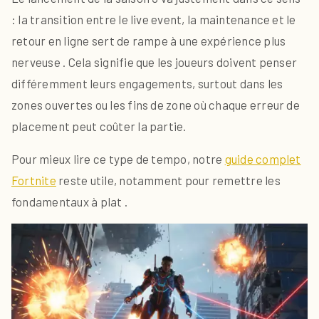
: la transition entre le live event, la maintenance et le
retour en ligne sert de rampe à une expérience plus
nerveuse . Cela signifie que les joueurs doivent penser
différemment leurs engagements, surtout dans les
zones ouvertes ou les fins de zone où chaque erreur de
placement peut coûter la partie.
Pour mieux lire ce type de tempo, notre
guide complet
Fortnite
reste utile, notamment pour remettre les
fondamentaux à plat .