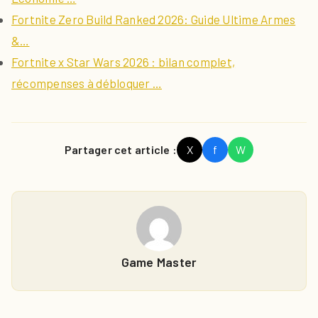
Fortnite Zero Build Ranked 2026: Guide Ultime Armes
&…
Fortnite x Star Wars 2026 : bilan complet,
récompenses à débloquer …
Partager cet article :
X
f
W
Game Master