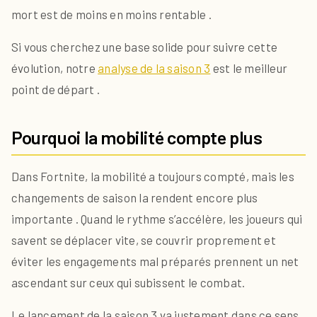
mort est de moins en moins rentable .
Si vous cherchez une base solide pour suivre cette
évolution, notre
analyse de la saison 3
est le meilleur
point de départ .
Pourquoi la mobilité compte plus
Dans Fortnite, la mobilité a toujours compté, mais les
changements de saison la rendent encore plus
importante . Quand le rythme s’accélère, les joueurs qui
savent se déplacer vite, se couvrir proprement et
éviter les engagements mal préparés prennent un net
ascendant sur ceux qui subissent le combat.
Le lancement de la saison 3 va justement dans ce sens