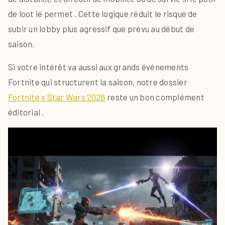
de loot le permet . Cette logique réduit le risque de
subir un lobby plus agressif que prévu au début de
saison.
Si votre intérêt va aussi aux grands événements
Fortnite qui structurent la saison, notre dossier
Fortnite x Star Wars 2026
reste un bon complément
éditorial .