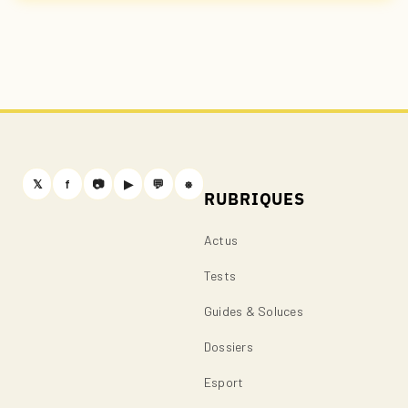
𝕏
f
📷
▶
💬
⎈
RUBRIQUES
Actus
Tests
Guides & Soluces
Dossiers
Esport