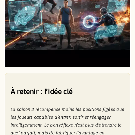
À retenir : l’idée clé
La saison 3 récompense moins les positions figées que
les joueurs capables d’entrer, sortir et réengager
intelligemment. Le bon réflexe n’est plus d’attendre le
duel parfait, mais de fabriquer l’avantage en