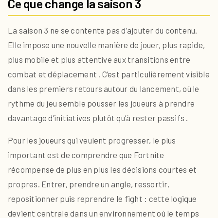
Ce que change la saison 3
La saison 3 ne se contente pas d’ajouter du contenu.
Elle impose une nouvelle manière de jouer, plus rapide,
plus mobile et plus attentive aux transitions entre
combat et déplacement . C’est particulièrement visible
dans les premiers retours autour du lancement, où le
rythme du jeu semble pousser les joueurs à prendre
davantage d’initiatives plutôt qu’à rester passifs .
Pour les joueurs qui veulent progresser, le plus
important est de comprendre que Fortnite
récompense de plus en plus les décisions courtes et
propres. Entrer, prendre un angle, ressortir,
repositionner puis reprendre le fight : cette logique
devient centrale dans un environnement où le temps