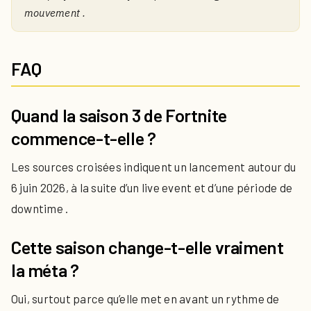
mouvement .
FAQ
Quand la saison 3 de Fortnite
commence-t-elle ?
Les sources croisées indiquent un lancement autour du
6 juin 2026, à la suite d’un live event et d’une période de
downtime .
Cette saison change-t-elle vraiment
la méta ?
Oui, surtout parce qu’elle met en avant un rythme de