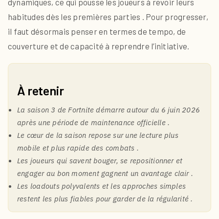
dynamiques, ce qui pousse les joueurs à revoir leurs
habitudes dès les premières parties . Pour progresser,
il faut désormais penser en termes de tempo, de
couverture et de capacité à reprendre l’initiative.
À retenir
La saison 3 de Fortnite démarre autour du 6 juin 2026
après une période de maintenance officielle .
Le cœur de la saison repose sur une lecture plus
mobile et plus rapide des combats .
Les joueurs qui savent bouger, se repositionner et
engager au bon moment gagnent un avantage clair .
Les loadouts polyvalents et les approches simples
restent les plus fiables pour garder de la régularité .