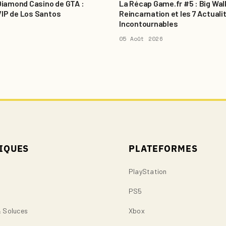
 Diamond Casino de GTA :
La Récap Game.fr #5 : Big Wal
VIP de Los Santos
Reincarnation et les 7 Actuali
Incontournables
05 Août 2026
IQUES
PLATEFORMES
PlayStation
PS5
& Soluces
Xbox