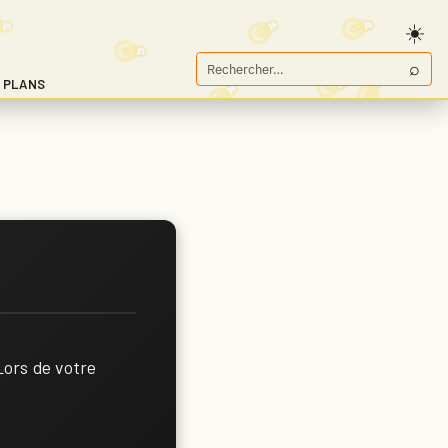
⌕
Rechercher
 PLANS
sur
Game.fr
Lors de votre