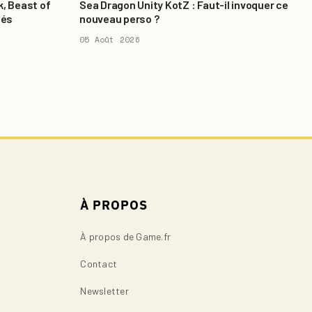
k, Beast of
Sea Dragon Unity KotZ : Faut-il invoquer ce
tés
nouveau perso ?
05 Août 2026
À PROPOS
À propos de Game.fr
Contact
Newsletter