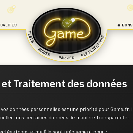
UALITÉS
🔥 BONS
TESTS
PAR PLATEFORME
|
GUIDES
|
|
PAR JEU
e et Traitement des données
 vos données personnelles est une priorité pour Game.fr. 
 collectons certaines données de manière transparente.
ectées (nom, e-mail) le sont uniquement pour :