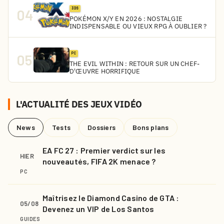
3DS
04
POKÉMON X/Y EN 2026 : NOSTALGIE
INDISPENSABLE OU VIEUX RPG À OUBLIER ?
PC
05
THE EVIL WITHIN : RETOUR SUR UN CHEF-
D'ŒUVRE HORRIFIQUE
L'ACTUALITÉ DES JEUX VIDÉO
News
Tests
Dossiers
Bons plans
EA FC 27 : Premier verdict sur les
HIER
nouveautés, FIFA 2K menace ?
PC
Maîtrisez le Diamond Casino de GTA :
05/08
Devenez un VIP de Los Santos
GUIDES