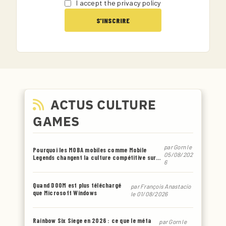
I accept the privacy policy
ACTUS CULTURE
GAMES
par
Gorn
le
Pourquoi les MOBA mobiles comme Mobile
05/08/202
Legends changent la culture compétitive sur
6
smartphone
Quand DOOM est plus téléchargé
par
François Anastacio
que Microsoft Windows
le 01/08/2026
Rainbow Six Siege en 2026 : ce que le méta
par
Gorn
le