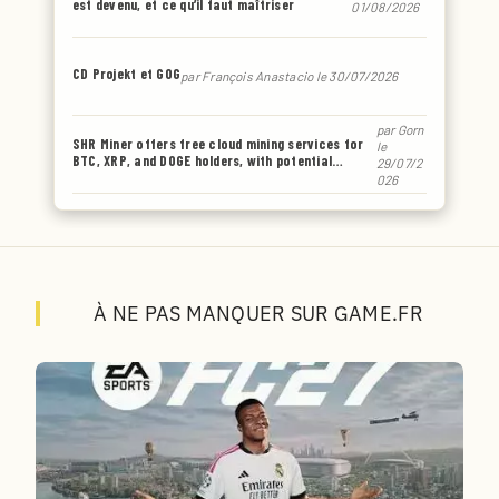
est devenu, et ce qu’il faut maîtriser
01/08/2026
CD Projekt et GOG
par
François Anastacio
le 30/07/2026
par
Gorn
SHR Miner offers free cloud mining services for
le
BTC, XRP, and DOGE holders, with potential
29/07/2
earnings of up to $6,770 or even more.
026
À NE PAS MANQUER SUR GAME.FR