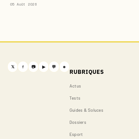
05 Août 2026
𝕏
f
📷
▶
💬
⎈
RUBRIQUES
Actus
Tests
Guides & Soluces
Dossiers
Esport