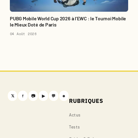
PUBG Mobile World Cup 2026 à l’EWC : le Tournoi Mobile
le Mieux Doté de Paris
04 Août 2026
𝕏
f
📷
▶
💬
⎈
RUBRIQUES
Actus
Tests