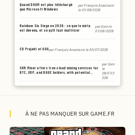
Quand DOOM est plus téléchargé
par
François Anastacio
que Microsoft Windows
le 01/08/2026
Rainbow Six Siege en 2026 : ce que le méta
par
Gorn
le
est devenu, et ce qu’il faut maîtriser
01/08/2026
CD Projekt et GOG
par
François Anastacio
le 30/07/2026
par
Gorn
SHR Miner offers free cloud mining services for
le
BTC, XRP, and DOGE holders, with potential
29/07/2
earnings of up to $6,770 or even more.
026
À NE PAS MANQUER SUR GAME.FR