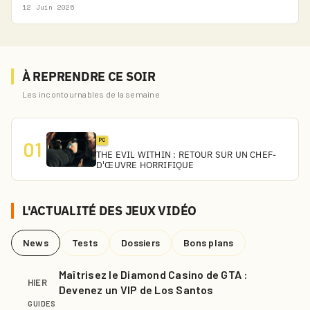
12 Juin 2026
À REPRENDRE CE SOIR
Les incontournables de la semaine
PC
01
THE EVIL WITHIN : RETOUR SUR UN CHEF-
D'ŒUVRE HORRIFIQUE
L'ACTUALITÉ DES JEUX VIDÉO
News
Tests
Dossiers
Bons plans
Maîtrisez le Diamond Casino de GTA :
HIER
Devenez un VIP de Los Santos
GUIDES