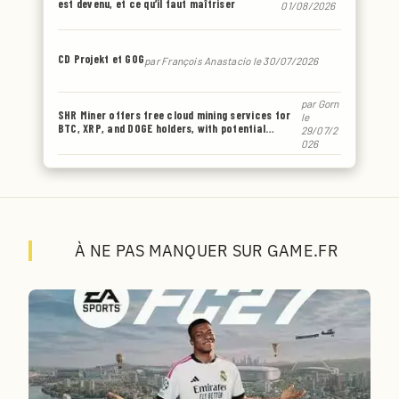
est devenu, et ce qu’il faut maîtriser
01/08/2026
CD Projekt et GOG
par
François Anastacio
le 30/07/2026
par
Gorn
SHR Miner offers free cloud mining services for
le
BTC, XRP, and DOGE holders, with potential
29/07/2
earnings of up to $6,770 or even more.
026
À NE PAS MANQUER SUR GAME.FR