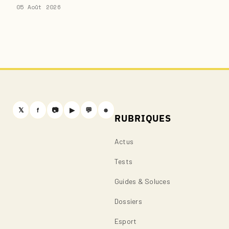
05 Août 2026
𝕏
f
📷
▶
💬
⎈
RUBRIQUES
Actus
Tests
Guides & Soluces
Dossiers
Esport