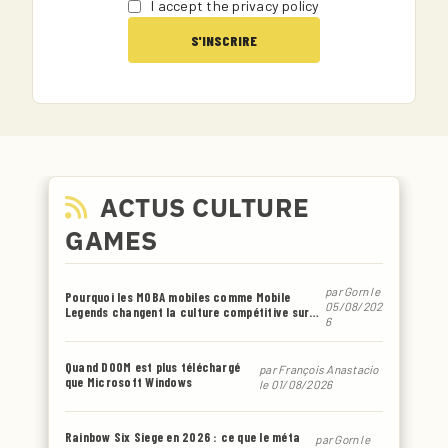
I accept the privacy policy
ACTUS CULTURE
GAMES
par
Gorn
le
Pourquoi les MOBA mobiles comme Mobile
05/08/202
Legends changent la culture compétitive sur
6
smartphone
Quand DOOM est plus téléchargé
par
François Anastacio
que Microsoft Windows
le 01/08/2026
Rainbow Six Siege en 2026 : ce que le méta
par
Gorn
le