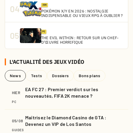
3DS
04
POKÉMON X/Y EN 2026 : NOSTALGIE
INDISPENSABLE OU VIEUX RPG À OUBLIER ?
PC
05
THE EVIL WITHIN : RETOUR SUR UN CHEF-
D'ŒUVRE HORRIFIQUE
L'ACTUALITÉ DES JEUX VIDÉO
News
Tests
Dossiers
Bons plans
EA FC 27 : Premier verdict sur les
HIER
nouveautés, FIFA 2K menace ?
PC
Maîtrisez le Diamond Casino de GTA :
05/08
Devenez un VIP de Los Santos
GUIDES