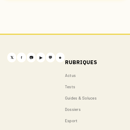
𝕏
f
📷
▶
💬
⎈
RUBRIQUES
Actus
Tests
Guides & Soluces
Dossiers
Esport