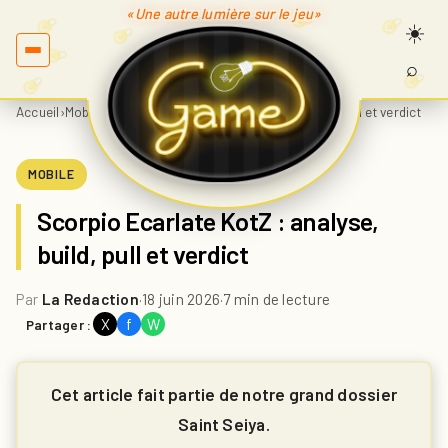
«Une autre lumière sur le jeu»
⌕
Recherc
sur
Accueil
›
Mobile
›
Scorpio Ecarlate KotZ : analyse, build, pull et verdict
Game.fr
MOBILE
Scorpio Ecarlate KotZ : analyse,
build, pull et verdict
Par
La Redaction
·
18 juin 2026
·
7 min de lecture
X
f
W
Partager :
Cet article fait partie de notre grand dossier
Saint Seiya.