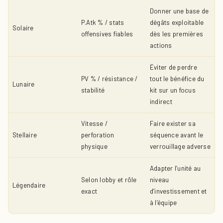
Donner une base de
P.Atk % / stats
dégâts exploitable
Solaire
offensives fiables
dès les premières
actions
Éviter de perdre
PV % / résistance /
tout le bénéfice du
Lunaire
stabilité
kit sur un focus
indirect
Vitesse /
Faire exister sa
Stellaire
perforation
séquence avant le
physique
verrouillage adverse
Adapter l’unité au
Selon lobby et rôle
niveau
Légendaire
exact
d’investissement et
à l’équipe