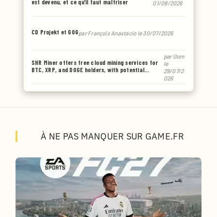
est devenu, et ce qu’il faut maîtriser
01/08/2026
CD Projekt et GOG
par
François Anastacio
le 30/07/2026
par
Gorn
SHR Miner offers free cloud mining services for
le
BTC, XRP, and DOGE holders, with potential
29/07/2
earnings of up to $6,770 or even more.
026
À NE PAS MANQUER SUR GAME.FR