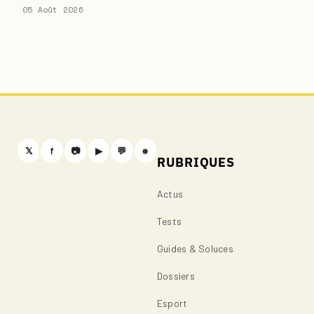
05 Août 2026
𝕏
f
📷
▶
💬
⎈
RUBRIQUES
Actus
Tests
Guides & Soluces
Dossiers
Esport