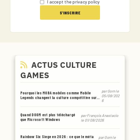
I accept the privacy policy
ACTUS CULTURE
GAMES
par
Gorn
le
Pourquoi les MOBA mobiles comme Mobile
05/08/202
Legends changent la culture compétitive sur
6
smartphone
Quand DOOM est plus téléchargé
par
François Anastacio
que Microsoft Windows
le 01/08/2026
Rainbow Six Siege en 2026 : ce que le méta
par
Gorn
le