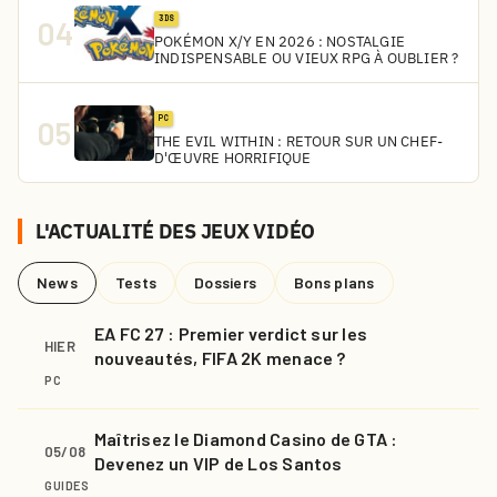
3DS
04
POKÉMON X/Y EN 2026 : NOSTALGIE
INDISPENSABLE OU VIEUX RPG À OUBLIER ?
PC
05
THE EVIL WITHIN : RETOUR SUR UN CHEF-
D'ŒUVRE HORRIFIQUE
L'ACTUALITÉ DES JEUX VIDÉO
News
Tests
Dossiers
Bons plans
EA FC 27 : Premier verdict sur les
HIER
nouveautés, FIFA 2K menace ?
PC
Maîtrisez le Diamond Casino de GTA :
05/08
Devenez un VIP de Los Santos
GUIDES