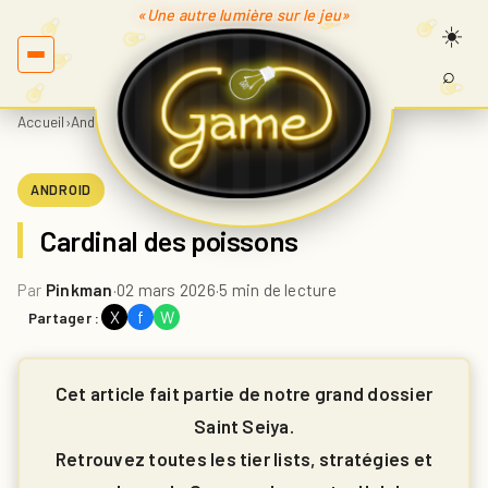
«Une autre lumière sur le jeu»
⌕
Recherc
sur
Accueil
›
Android
›
Cardinal des poissons
Game.fr
ANDROID
Cardinal des poissons
Par
Pinkman
·
02 mars 2026
·
5 min de lecture
X
f
W
Partager :
Cet article fait partie de notre grand dossier
Saint Seiya.
Retrouvez toutes les tier lists, stratégies et