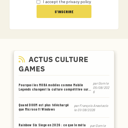
I accept the privacy policy
ACTUS CULTURE
GAMES
par
Gorn
le
Pourquoi les MOBA mobiles comme Mobile
05/08/202
Legends changent la culture compétitive sur
6
smartphone
Quand DOOM est plus téléchargé
par
François Anastacio
que Microsoft Windows
le 01/08/2026
Rainbow Six Siege en 2026 : ce que le méta
par
Gorn
le