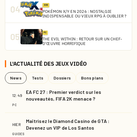
3DS
04
POKÉMON X/Y EN 2026 : NOSTALGIE
INDISPENSABLE OU VIEUX RPG À OUBLIER ?
PC
05
THE EVIL WITHIN : RETOUR SUR UN CHEF-
D'ŒUVRE HORRIFIQUE
L'ACTUALITÉ DES JEUX VIDÉO
News
Tests
Dossiers
Bons plans
EA FC 27 : Premier verdict sur les
12:49
nouveautés, FIFA 2K menace ?
PC
Maîtrisez le Diamond Casino de GTA :
HIER
Devenez un VIP de Los Santos
GUIDES