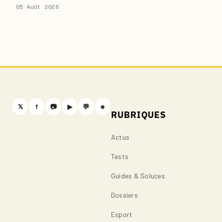
05 Août 2026
𝕏
f
📷
▶
💬
⎈
RUBRIQUES
Actus
Tests
Guides & Soluces
Dossiers
Esport