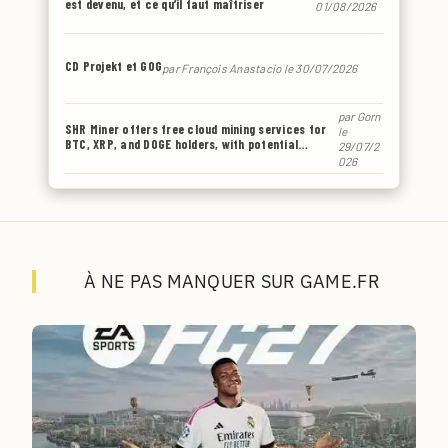
est devenu, et ce qu’il faut maîtriser
01/08/2026
CD Projekt et GOG
par
François Anastacio
le 30/07/2026
par
Gorn
SHR Miner offers free cloud mining services for
le
BTC, XRP, and DOGE holders, with potential
29/07/2
earnings of up to $6,770 or even more.
026
À NE PAS MANQUER SUR GAME.FR