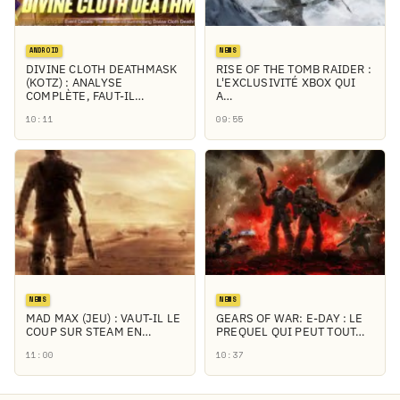
ANDROID
NEWS
DIVINE CLOTH DEATHMASK
RISE OF THE TOMB RAIDER :
(KOTZ) : ANALYSE
L'EXCLUSIVITÉ XBOX QUI
COMPLÈTE, FAUT-IL…
A…
10:11
09:55
NEWS
NEWS
MAD MAX (JEU) : VAUT-IL LE
GEARS OF WAR: E-DAY : LE
COUP SUR STEAM EN…
PREQUEL QUI PEUT TOUT…
11:00
10:37