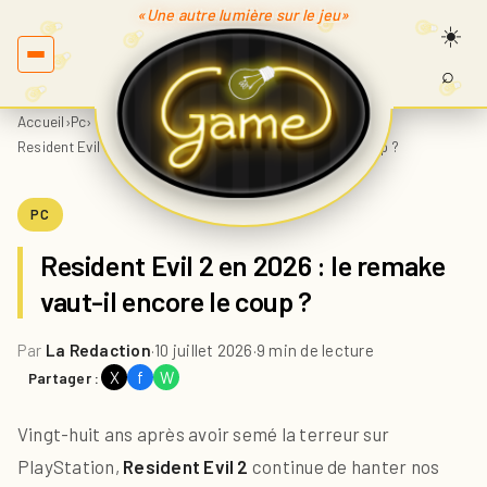
«Une autre lumière sur le jeu»
⌕
Recherc
sur
Accueil
›
Pc
›
Game.fr
Resident Evil 2 en 2026 : le remake vaut-il encore le coup ?
PC
Resident Evil 2 en 2026 : le remake
vaut-il encore le coup ?
Par
La Redaction
·
10 juillet 2026
·
9 min de lecture
X
f
W
Partager :
Vingt-huit ans après avoir semé la terreur sur
PlayStation,
Resident Evil 2
continue de hanter nos