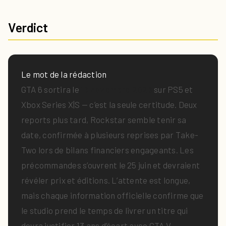
Verdict
Le mot de la rédaction
GTA 6 sortira le
19 novembre 2026
sur PS5 et
Xbox Series X|S — c’est la seule certitude. Deux
reports plus tard, Rockstar semble tenir sa
date, confirmée à plusieurs reprises par Take-
Two lors de bilans financiers engageants. Les
précommandes s’ouvrent le 25 juin et devraient
révéler prix et éditions. L’attente est longue,
mais chaque information officielle confirme que
le studio prend le temps de livrer un titre qui
devra justifier 13 ans d’écart avec GTA V.