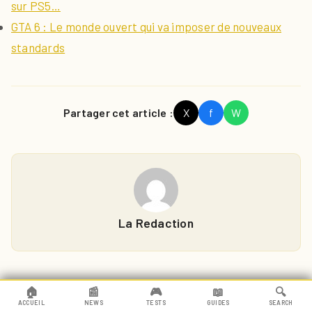
sur PS5…
GTA 6 : Le monde ouvert qui va imposer de nouveaux
standards
Partager cet article :
X
f
W
La Redaction
Lire aussi
🏠
📰
🎮
📖
🔍
ACCUEIL
NEWS
TESTS
GUIDES
SEARCH