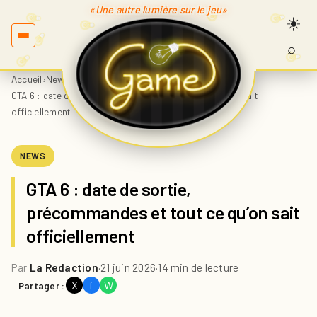
«Une autre lumière sur le jeu»
⌕
Recherc
sur
Accueil
›
News
›
Game.fr
GTA 6 : date de sortie, précommandes et tout ce qu’on sait
officiellement
NEWS
GTA 6 : date de sortie,
précommandes et tout ce qu’on sait
officiellement
Par
La Redaction
·
21 juin 2026
·
14 min de lecture
X
f
W
Partager :