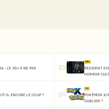
NEWS
02
6 : LE JEU À NE PAS
RESIDENT EVI
HORROR CUL
3DS
04
AUT-IL ENCORE LE COUP ?
POKÉMON X/Y
OUBLIER ?