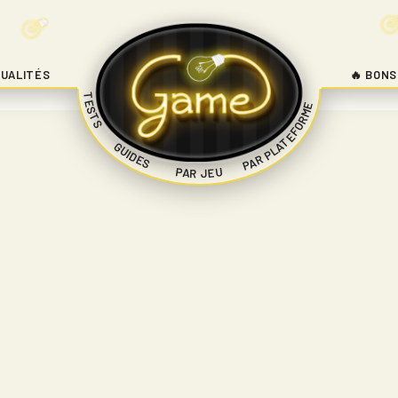
UALITÉS
🔥 BONS
TESTS
PAR PLATEFORME
|
GUIDES
|
|
PAR JEU