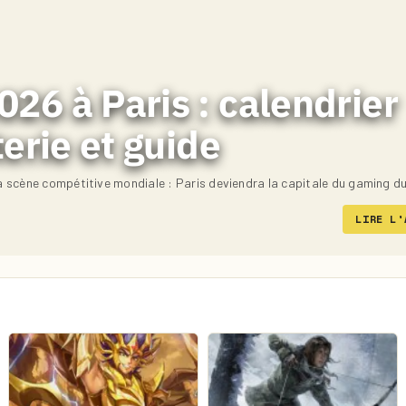
26 à Paris : calendrier
terie et guide
 scène compétitive mondiale : Paris deviendra la capitale du gaming d
LIRE L