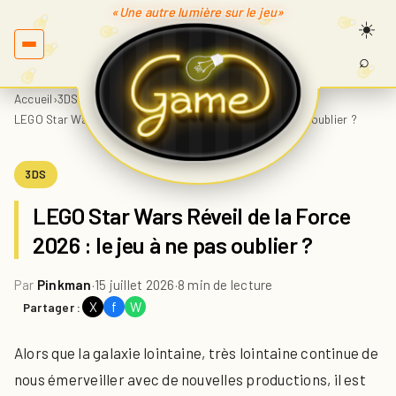
«Une autre lumière sur le jeu»
⌕
Recherc
sur
Accueil
›
3DS
›
Game.fr
LEGO Star Wars Réveil de la Force 2026 : le jeu à ne pas oublier ?
3DS
LEGO Star Wars Réveil de la Force
2026 : le jeu à ne pas oublier ?
Par
Pinkman
·
15 juillet 2026
·
8 min de lecture
X
f
W
Partager :
Alors que la galaxie lointaine, très lointaine continue de
nous émerveiller avec de nouvelles productions, il est