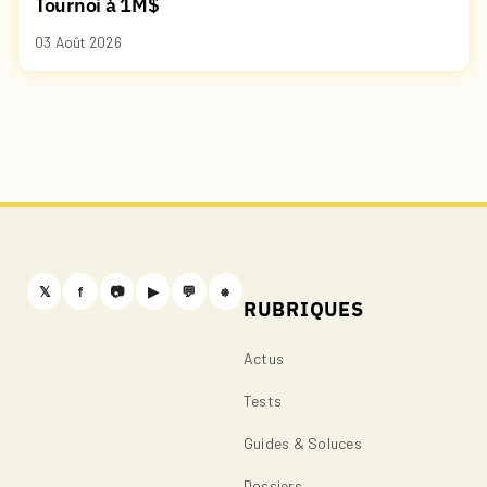
Tournoi à 1M$
03 Août 2026
𝕏
f
📷
▶
💬
⎈
RUBRIQUES
Actus
Tests
Guides & Soluces
Dossiers