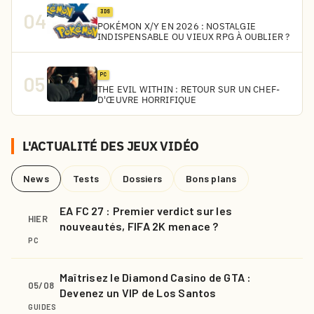
3DS
04
POKÉMON X/Y EN 2026 : NOSTALGIE
INDISPENSABLE OU VIEUX RPG À OUBLIER ?
PC
05
THE EVIL WITHIN : RETOUR SUR UN CHEF-
D'ŒUVRE HORRIFIQUE
L'ACTUALITÉ DES JEUX VIDÉO
News
Tests
Dossiers
Bons plans
EA FC 27 : Premier verdict sur les
HIER
nouveautés, FIFA 2K menace ?
PC
Maîtrisez le Diamond Casino de GTA :
05/08
Devenez un VIP de Los Santos
GUIDES