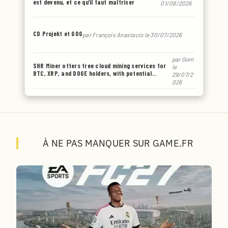
est devenu, et ce qu’il faut maîtriser
01/08/2026
CD Projekt et GOG
par
François Anastacio
le 30/07/2026
par
Gorn
SHR Miner offers free cloud mining services for
le
BTC, XRP, and DOGE holders, with potential
29/07/2
earnings of up to $6,770 or even more.
026
À NE PAS MANQUER SUR GAME.FR