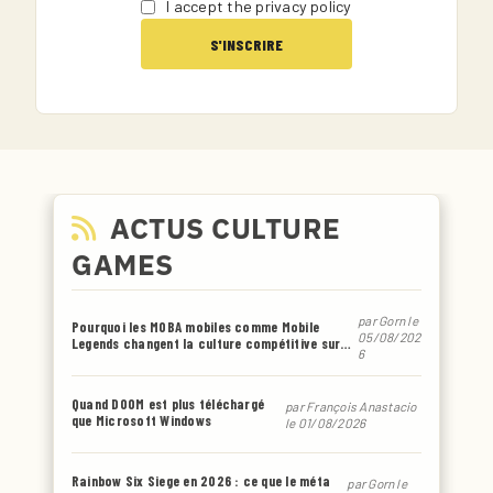
I accept the privacy policy
ACTUS CULTURE
GAMES
par
Gorn
le
Pourquoi les MOBA mobiles comme Mobile
05/08/202
Legends changent la culture compétitive sur
6
smartphone
Quand DOOM est plus téléchargé
par
François Anastacio
que Microsoft Windows
le 01/08/2026
Rainbow Six Siege en 2026 : ce que le méta
par
Gorn
le