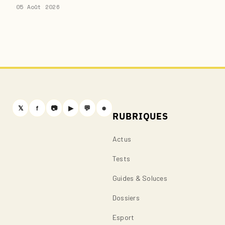
05 Août 2026
𝕏
f
📷
▶
💬
⎈
RUBRIQUES
Actus
Tests
Guides & Soluces
Dossiers
Esport