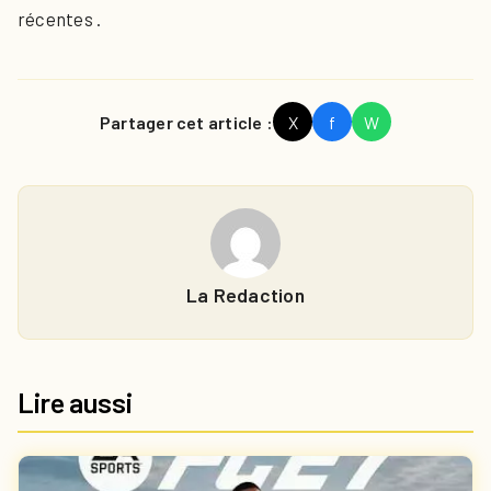
récentes .
Partager cet article :
X
f
W
La Redaction
Lire aussi