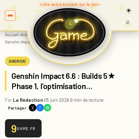
«Une autre lumière sur le jeu»
⌕
Recherc
sur
Accueil
›
Android
›
Game.fr
Genshin Impact 6.6 : Builds 5★ Phase 1, l’optimisation…
ANDROID
Genshin Impact 6.6 : Builds 5★
Phase 1, l’optimisation…
Par
La Redaction
·
05 juin 2026
·
9 min de lecture
X
f
W
Partager :
9
GAME.FR