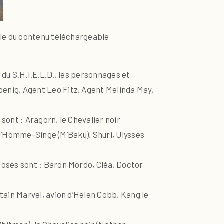
ble du contenu téléchargeable
 du S.H.I.E.L.D., les personnages et
nig, Agent Leo Fitz, Agent Melinda May,
ont : Aragorn, le Chevalier noir
 l’Homme-Singe (M’Baku), Shuri, Ulysses
osés sont : Baron Mordo, Cléa, Doctor
ain Marvel, avion d’Helen Cobb, Kang le