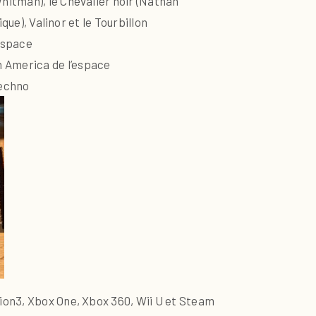
hitman), le Chevalier noir (Nathan
que), Valinor et le Tourbillon
’espace
 America de l’espace
Techno
ion3, Xbox One, Xbox 360, Wii U et Steam