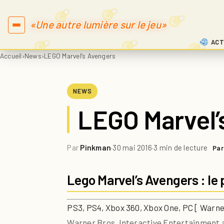
«Une autre lumière sur le jeu»
ACT
Accueil
›
News
›
LEGO Marvel’s Avengers
NEWS
LEGO Marvel’
Par
Pinkman
·
30 mai 2016
·
3 min de lecture
Par
Lego Marvel’s Avengers : l
PS3, PS4, Xbox 360, Xbox One, PC [ Warne
Warner Bros. Interactive Entertainment a