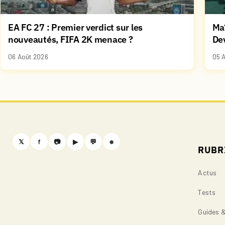
EA FC 27 : Premier verdict sur les
Maî
nouveautés, FIFA 2K menace ?
De
06 Août 2026
05 
𝕏
f
📷
▶
💬
⎈
RUBR
Actus
Tests
Guides 