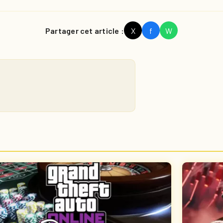
Partager cet article :
X
f
W