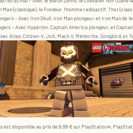
tres du mal – Avec le Baron Zemo, le Chevalier noir (Dane W
n Man (classique), le Fondeur, l’homme radioactif, Thor (classi
ers – Avec Iron Skull, Iron Man plongeur, et Iron Man de l
gers – Avec Hypérion, Captain America plongeur, et Captain
ec Atlas, Citizen-V, Jolt, Mach V, Météorite, Songbird, et 
est disponible au prix de 9,99 € sur PlayStation4, PlayStat