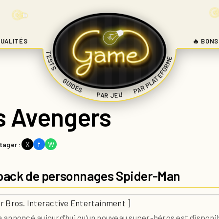
UALITÉS
🔥 BONS
TESTS
PAR PLATEFORME
|
GUIDES
|
|
PAR JEU
s Avengers
X
f
W
tager :
e pack de personnages Spider-Man
r Bros. Interactive Entertainment ]
 annoncé aujourd’hui qu’un nouveau super-héros est disponi