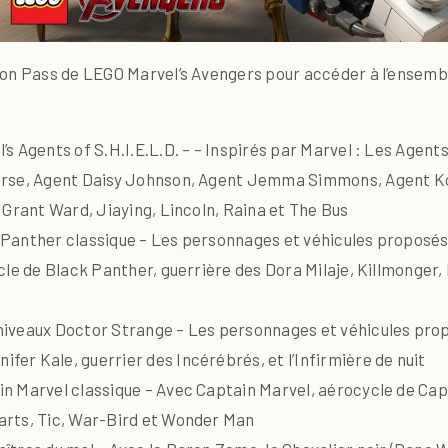
son Pass de LEGO Marvel’s Avengers pour accéder à l’ensem
 Agents of S.H.I.E.L.D. – – Inspirés par Marvel : Les Agents
orse, Agent Daisy Johnson, Agent Jemma Simmons, Agent Koe
 Grant Ward, Jiaying, Lincoln, Raina et The Bus
Panther classique – Les personnages et véhicules proposés s
cle de Black Panther, guerrière des Dora Milaje, Killmonger,
iveaux Doctor Strange – Les personnages et véhicules prop
r Kale, guerrier des Incérébrés, et l’Infirmière de nuit
n Marvel classique – Avec Captain Marvel, aérocycle de Capt
arts, Tic, War-Bird et Wonder Man