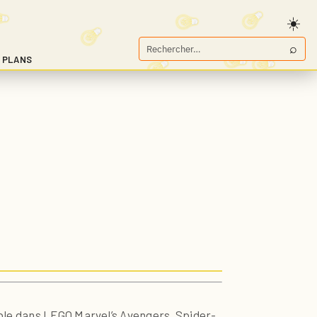
⌕
Rechercher
 PLANS
sur
Game.fr
ble dans LEGO Marvel’s Avengers, Spider-