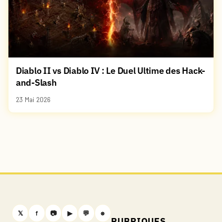
Diablo II vs Diablo IV : Le Duel Ultime des Hack-
and-Slash
23 Mai 2026
𝕏
f
📷
▶
💬
⎈
RUBRIQUES