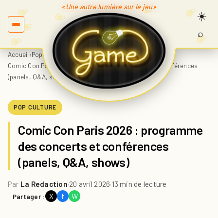
«Une autre lumière sur le jeu»
⌕
Recherc
sur
Accueil
›
Pop Culture
›
Game.fr
Comic Con Paris 2026 : programme des concerts et conférences
(panels, Q&A, shows)
POP CULTURE
Comic Con Paris 2026 : programme
des concerts et conférences
(panels, Q&A, shows)
Par
La Redaction
·
20 avril 2026
·
13 min de lecture
X
f
W
Partager :