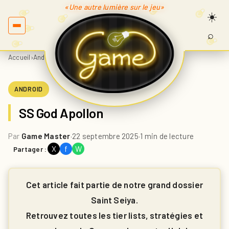
«Une autre lumière sur le jeu»
⌕
Recherc
sur
Accueil
›
Android
›
SS God Apollon
Game.fr
ANDROID
SS God Apollon
Par
Game Master
·
22 septembre 2025
·
1 min de lecture
X
f
W
Partager :
Cet article fait partie de notre grand dossier
Saint Seiya.
Retrouvez toutes les tier lists, stratégies et