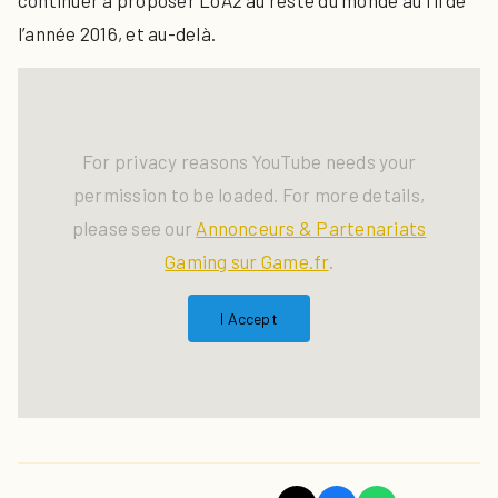
continuer à proposer LoA2 au reste du monde au fil de
l’année 2016, et au-delà.
For privacy reasons YouTube needs your
permission to be loaded. For more details,
please see our
Annonceurs & Partenariats
Gaming sur Game.fr
.
I Accept