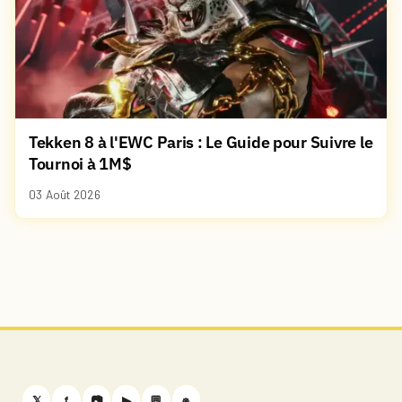
Tekken 8 à l'EWC Paris : Le Guide pour Suivre le
Tournoi à 1M$
03 Août 2026
𝕏
f
📷
▶
💬
⎈