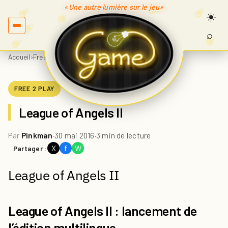
«Une autre lumière sur le jeu»
⌕
Recherc
sur
Accueil
›
Free 2 play
›
League of Angels II
Game.fr
FREE 2 PLAY
League of Angels II
Par
Pinkman
·
30 mai 2016
·
3 min de lecture
X
f
W
Partager :
League of Angels II
League of Angels II : lancement de
l’édition multilingue