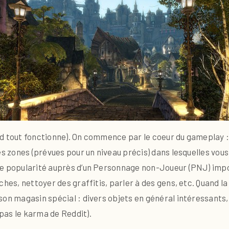
uand tout fonctionne). On commence par le coeur du gameplay :
es zones (prévues pour un niveau précis) dans lesquelles vou
de popularité auprès d’un Personnage non-Joueur (PNJ) impo
ches, nettoyer des graffitis, parler à des gens, etc. Quand l
son magasin spécial : divers objets en général intéressants,
pas le karma de Reddit).