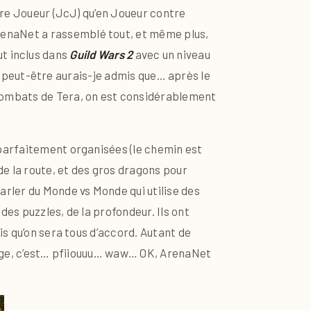
tre Joueur (JcJ) qu’en Joueur contre
enaNet a rassemblé tout, et même plus,
out inclus dans
Guild Wars 2
avec un niveau
ns, peut-être aurais-je admis que… après le
 combats de Tera, on est considérablement
 parfaitement organisées (le chemin est
de la route, et des gros dragons pour
rler du Monde vs Monde qui utilise des
es puzzles, de la profondeur. Ils ont
is qu’on sera tous d’accord. Autant de
inage, c’est… pfiiouuu… waw… OK, ArenaNet