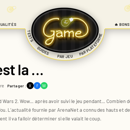
UALITÉS
🔥 BONS
TESTS
PAR PLATEFORME
|
GUIDES
|
|
PAR JEU
est la …
ure
X
f
W
Partager :
Guild Wars 2. Wow… après avoir suivi le jeu pendant… Combien
 fou. L’actualité fournie par ArenaNet a connu des hauts et de
nt il va falloir déterminer si elle valait le coup.