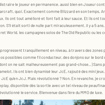
 distraire le joueur en permanence, aussi bien en Joueur con
arcraft, quoi. Exactement comme Blizzard en son temps, Ar
. Ils ont tout amélioré et l’ont fait à leur sauce. Et ils ont t
on. S’il était sorti de nulle part miraculeusement, il y a 5 a
ret World, les campagnes solos de The Old Republic ou les
 progressent tranquillement en niveau, à travers des zones
ios possibles comme fil conducteur, des donjons sur le bord 
dont on ne sait malheureusement pas grand-chose…) Sans pa
ot. Ils ont bien dynamisé leur JcE, rajouté des mini jeux, d
 JcE qu’en JcJ. Mais révolutionné ? Non. En revanche, je cro
eplay, disponible dès la sortie avec un tel niveau de peauf
révolutionné le service. Bienvenue dans l’ère du MMO de luxe.