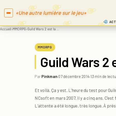
«Une autre lumière sur le jeu»
ACT
Accueil
›
MMORPG
›
Guild Wars 2 est la …
MMORPG
Guild Wars 2 
Par
Pinkman
·
07 décembre 2014
·
13 min de lect
Et voilà. Ça y est. L’heure du test pour 
NCsoft en mars 2007, il y a cinq ans. C’est
L’attente a été longue, très longue. À prése