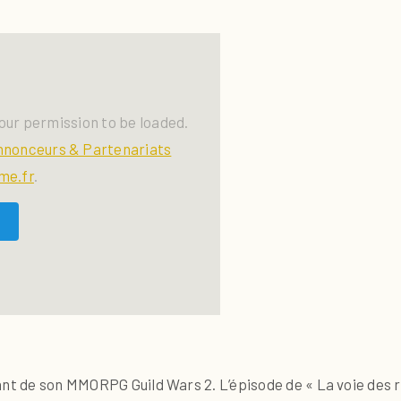
our permission to be loaded.
nnonceurs & Partenariats
me.fr
.
ant de son MMORPG Guild Wars 2. L’épisode de « La voie des r