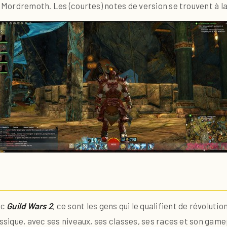
e Mordremoth. Les (courtes) notes de version se trouvent à la
ec
Guild Wars 2
, ce sont les gens qui le qualifient de révoluti
ssique, avec ses niveaux, ses classes, ses races et son gamep