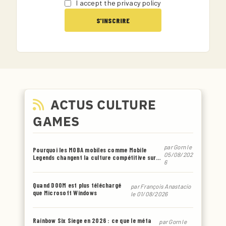
I accept the privacy policy
ACTUS CULTURE
GAMES
par
Gorn
le
Pourquoi les MOBA mobiles comme Mobile
05/08/202
Legends changent la culture compétitive sur
6
smartphone
Quand DOOM est plus téléchargé
par
François Anastacio
que Microsoft Windows
le 01/08/2026
Rainbow Six Siege en 2026 : ce que le méta
par
Gorn
le