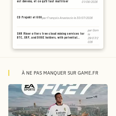
est devenu, et ce qu’il faut maîtriser
01/08/2026
CD Projekt et GOG
par
François Anastacio
le 30/07/2026
par
Gorn
SHR Miner offers free cloud mining services for
le
BTC, XRP, and DOGE holders, with potential
29/07/2
earnings of up to $6,770 or even more.
026
À NE PAS MANQUER SUR GAME.FR