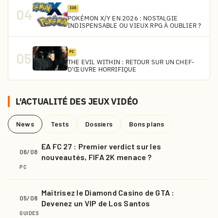
3DS
04
POKÉMON X/Y EN 2026 : NOSTALGIE
INDISPENSABLE OU VIEUX RPG À OUBLIER ?
PC
05
THE EVIL WITHIN : RETOUR SUR UN CHEF-
D'ŒUVRE HORRIFIQUE
L'ACTUALITÉ DES JEUX VIDÉO
News
Tests
Dossiers
Bons plans
EA FC 27 : Premier verdict sur les
06/08
nouveautés, FIFA 2K menace ?
PC
Maîtrisez le Diamond Casino de GTA :
05/08
Devenez un VIP de Los Santos
GUIDES