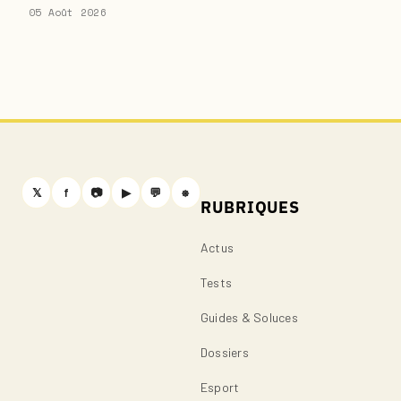
05 Août 2026
𝕏
f
📷
▶
💬
⎈
RUBRIQUES
Actus
Tests
Guides & Soluces
Dossiers
Esport