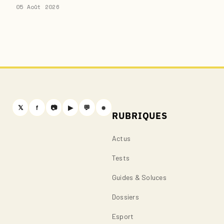
05 Août 2026
𝕏
f
📷
▶
💬
⎈
RUBRIQUES
Actus
Tests
Guides & Soluces
Dossiers
Esport