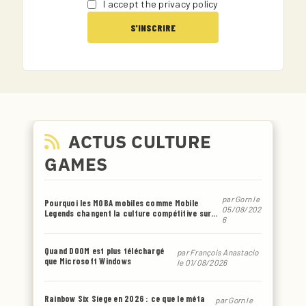
I accept the privacy policy
ACTUS CULTURE
GAMES
par
Gorn
le
Pourquoi les MOBA mobiles comme Mobile
05/08/202
Legends changent la culture compétitive sur
6
smartphone
Quand DOOM est plus téléchargé
par
François Anastacio
que Microsoft Windows
le 01/08/2026
Rainbow Six Siege en 2026 : ce que le méta
par
Gorn
le