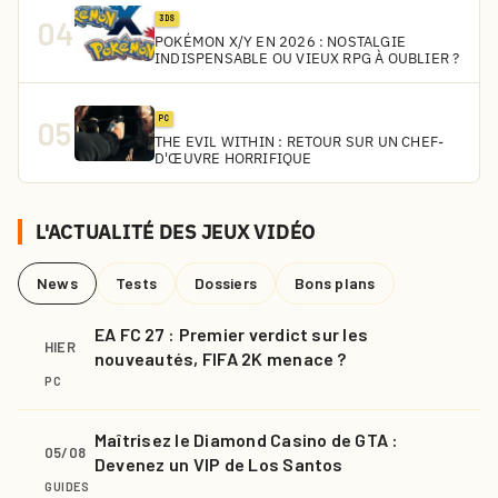
3DS
04
POKÉMON X/Y EN 2026 : NOSTALGIE
INDISPENSABLE OU VIEUX RPG À OUBLIER ?
PC
05
THE EVIL WITHIN : RETOUR SUR UN CHEF-
D'ŒUVRE HORRIFIQUE
L'ACTUALITÉ DES JEUX VIDÉO
News
Tests
Dossiers
Bons plans
EA FC 27 : Premier verdict sur les
HIER
nouveautés, FIFA 2K menace ?
PC
Maîtrisez le Diamond Casino de GTA :
05/08
Devenez un VIP de Los Santos
GUIDES