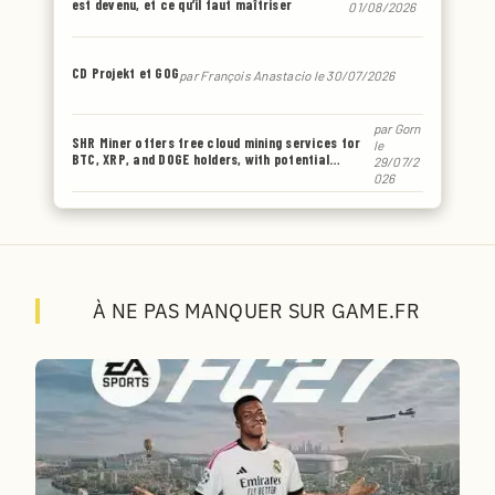
est devenu, et ce qu’il faut maîtriser
01/08/2026
CD Projekt et GOG
par
François Anastacio
le 30/07/2026
par
Gorn
SHR Miner offers free cloud mining services for
le
BTC, XRP, and DOGE holders, with potential
29/07/2
earnings of up to $6,770 or even more.
026
À NE PAS MANQUER SUR GAME.FR