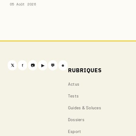
05 Août 2026
𝕏
f
📷
▶
💬
⎈
RUBRIQUES
Actus
Tests
Guides & Soluces
Dossiers
Esport