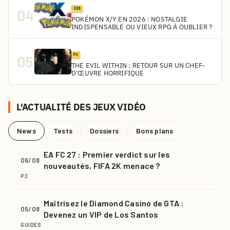
3DS
04
POKÉMON X/Y EN 2026 : NOSTALGIE
INDISPENSABLE OU VIEUX RPG À OUBLIER ?
PC
05
THE EVIL WITHIN : RETOUR SUR UN CHEF-
D'ŒUVRE HORRIFIQUE
L'ACTUALITÉ DES JEUX VIDÉO
News
Tests
Dossiers
Bons plans
EA FC 27 : Premier verdict sur les
06/08
nouveautés, FIFA 2K menace ?
PC
Maîtrisez le Diamond Casino de GTA :
05/08
Devenez un VIP de Los Santos
GUIDES