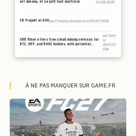
est devenu, et ce qu’il faut maîtriser
01/08/2026
CD Projekt et GOG
par
François Anastacio
le 30/07/2026
par
Gorn
SHR Miner offers free cloud mining services for
le
BTC, XRP, and DOGE holders, with potential
29/07/2
earnings of up to $6,770 or even more.
026
À NE PAS MANQUER SUR GAME.FR