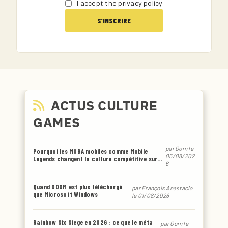
I accept the privacy policy
ACTUS CULTURE
GAMES
par
Gorn
le
Pourquoi les MOBA mobiles comme Mobile
05/08/202
Legends changent la culture compétitive sur
6
smartphone
Quand DOOM est plus téléchargé
par
François Anastacio
que Microsoft Windows
le 01/08/2026
Rainbow Six Siege en 2026 : ce que le méta
par
Gorn
le