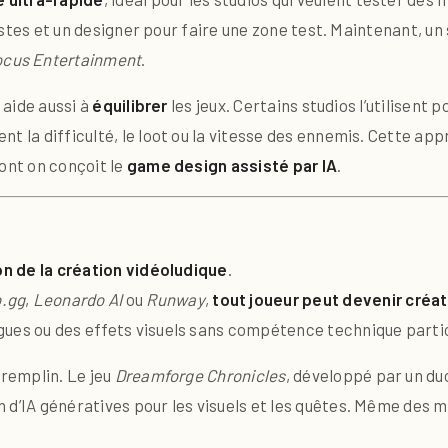
rtistes et un designer pour faire une zone test. Maintenant, u
ocus Entertainment
.
 aide aussi à
équilibrer
les jeux. Certains studios l’utilisent p
t la difficulté, le loot ou la vitesse des ennemis. Cette ap
ont on conçoit le
game design assisté par IA
.
n de la création vidéoludique
.
o.gg
,
Leonardo AI
ou
Runway
,
tout joueur peut devenir créa
gues ou des effets visuels sans compétence technique partic
tremplin. Le jeu
Dreamforge Chronicles
, développé par un duo
 d’IA génératives pour les visuels et les quêtes. Même des 