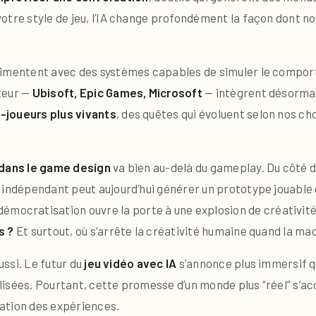
otre style de jeu, l’IA change profondément la façon dont no
rimentent avec des systèmes capables de simuler le compor
teur —
Ubisoft, Epic Games, Microsoft
— intègrent désormai
joueurs plus vivants
, des quêtes qui évoluent selon nos c
e dans le game design
va bien au-delà du gameplay. Du côté d
 indépendant peut aujourd’hui générer un prototype jouable 
 démocratisation ouvre la porte à une explosion de créativité
s ?
Et surtout, où s’arrête la créativité humaine quand la mac
ussi. Le futur du
jeu vidéo avec IA
s’annonce plus immersif q
lisées. Pourtant, cette promesse d’un monde plus “réel” s’
ation des expériences.