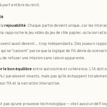
 part entière du récit.
té
 la
rejouabilité
. Chaque partie devient unique, car les intera
a rapproche le jeu vidéo du jeu de rôle papier, où la narratio
peuvent aussi devenir… trop indépendants. Des joueurs rappo
i se “cassent” parce que la logique de l’IA dévie du scénari
ou de refuser une mission sans raison apparente.
r le bon équilibre
entre autonomie et cohérence. L’IA doit en
NJ paraissent vivants, mais pas qu’ils échappent totalemen
sur l’IA et la narration interactive.
’est pas qu’une prouesse technologique — c’est aussi un défi l