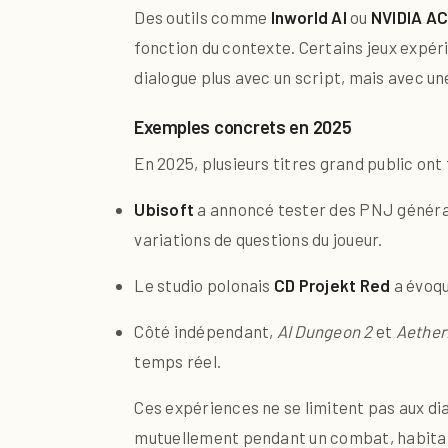
Des outils comme
Inworld AI
ou
NVIDIA AC
fonction du contexte. Certains jeux exp
dialogue plus avec un script, mais avec u
Exemples concrets en 2025
En 2025, plusieurs titres grand public ont 
Ubisoft
a annoncé tester des PNJ générat
variations de questions du joueur.
Le studio polonais
CD Projekt Red
a évoqu
Côté indépendant,
AI Dungeon 2
et
Aether
temps réel.
Ces expériences ne se limitent pas aux di
mutuellement pendant un combat, habitant