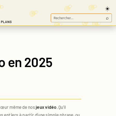
⌕
Rechercher
 PLANS
sur
Game.fr
éo en 2025
au cœur même de nos
jeux vidéo
. Qu’il
es entiers à partir d’une simple phrase, ou