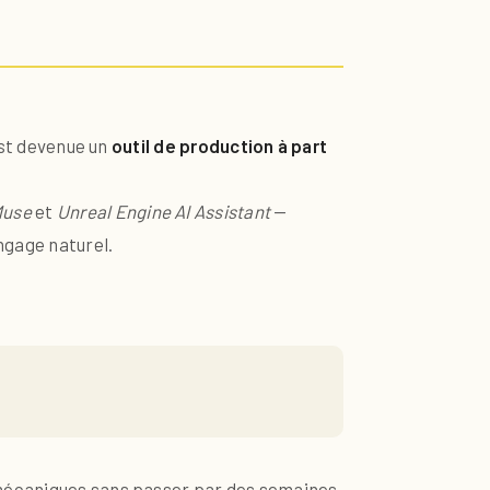
est devenue un
outil de production à part
Muse
et
Unreal Engine AI Assistant
—
ngage naturel.
es mécaniques sans passer par des semaines