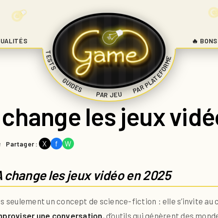
UALITÉS
🔥 BONS
TESTS
PAR PLATEFORME
|
GUIDES
|
|
PAR JEU
change les jeux vid
e
X
f
W
Partager :
 change les jeux vidéo en 2025
us seulement un concept de science-fiction : elle s’invite 
improviser une conversation
, d’outils qui génèrent des mond