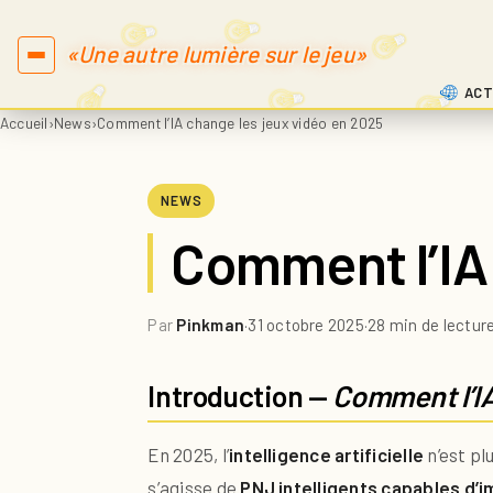
«Une autre lumière sur le jeu»
ACT
Accueil
›
News
›
Comment l’IA change les jeux vidéo en 2025
NEWS
Comment l’IA 
Par
Pinkman
·
31 octobre 2025
·
28 min de lectur
Introduction —
Comment l’IA
En 2025, l’
intelligence artificielle
n’est pl
s’agisse de
PNJ intelligents capables d’