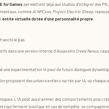
E for Games
permettent déjà aux studios d’intégrer des PNJ
érimentaux, comme
AI NPCs
ou
Project Electric Sheep
, repouss
ne
entité virtuelle dotée d’une personnalité propre
.
franchi le pas.
ifs dans une version interne d’
Assassin’s Creed Nexus
, cap
é une expérimentation IA pour de futurs dialogues dynamiq
ion
proposent des univers entiers narrés par IA, où chaque a
alogues. L’IA peut aussi animer des comportements plus cré
s qui ferment boutique en cas de tempête, ou compagnons d