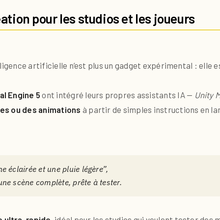
éation pour les studios et les joueurs
ligence artificielle n’est plus un gadget expérimental : elle 
al Engine 5
ont intégré leurs propres assistants IA —
Unity 
res ou des animations
à partir de simples instructions en la
 éclairée et une pluie légère”,
ne scène complète, prête à tester.
 ultra-rapide
, idéal pour les studios qui veulent tester d