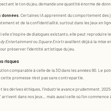
espectant le ton du jeu, demande une quantité énorme de donn
s données
. Certaines IA apprennent du comportement des jo
tement et de la confidentialité, surtout dans les jeux en lign
 si elle s’inspire de dialogues existants, elle peut reproduire
dy Entertainment
ou
Square Enix
travaillent déjà à la mise e
our préserver l’identité artistique du jeu.
ns risques
tion comparable à celle de la 3D dans les années 90. Le po
, cette promesse n’est pas sans contrepartie.
et les dérives éthiques, l’industrie avance prudemment. 2025 
arrivent dans nos jeux… mais aussi celle où l’on commence