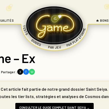
UALITÉS
🔥 BONS
TESTS
PAR PLATEFORME
|
GUIDES
|
|
PAR JEU
ne – Ex
X
f
W
Partager :
Cet article fait partie de notre grand dossier Saint Seiya.
utes les tier lists, stratégies et analyses de Cosmos dan
CONSULTER LE GUIDE COMPLET SAINT SEIYA →