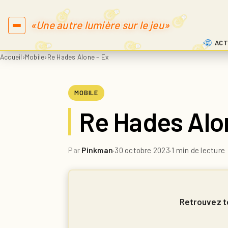
«Une autre lumière sur le jeu»
ACT
Accueil
›
Mobile
›
Re Hades Alone – Ex
MOBILE
Re Hades Alo
Par
Pinkman
·
30 octobre 2023
·
1 min de lecture
Retrouvez to