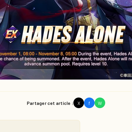
Partager cet article :
X
f
W