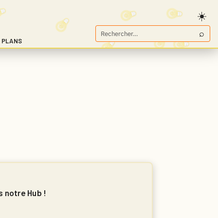
⌕
Rechercher
 PLANS
sur
Game.fr
s notre Hub !