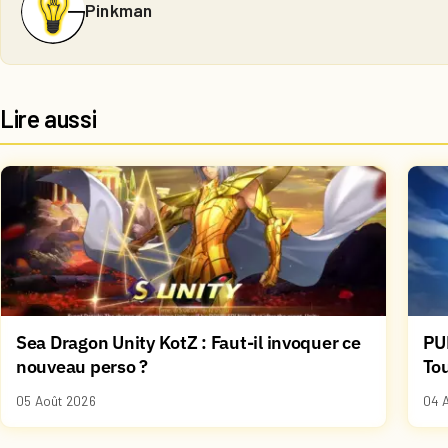
Pinkman
Lire aussi
Sea Dragon Unity KotZ : Faut-il invoquer ce
PU
nouveau perso ?
Tou
05 Août 2026
04 