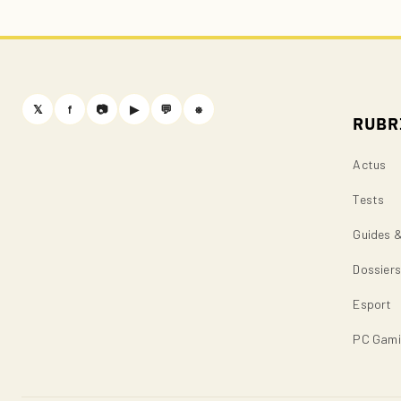
𝕏
f
📷
▶
💬
⎈
RUBR
Actus
Tests
Guides 
Dossier
Esport
PC Gam