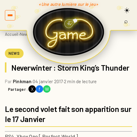
«Une autre lumière sur le jeu»
⌕
Recherc
sur
Accueil
›
News
›
Neverwinter : Storm King’s Thunder
Game.fr
NEWS
Neverwinter : Storm King’s Thunder
Par
Pinkman
·
04 janvier 2017
·
2 min de lecture
X
f
W
Partager :
Le second volet fait son apparition sur
le 17 Janvier
PS4, Xbox One [ Perfect World ]