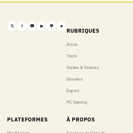
𝕏
f
📷
▶
💬
⎈
RUBRIQUES
Actus
Tests
Guides & Soluces
Dossiers
Esport
PC Gaming
PLATEFORMES
À PROPOS
PlayStation
À propos de Game.fr