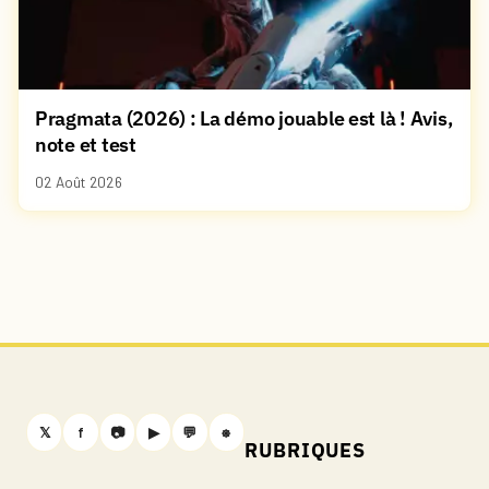
Pragmata (2026) : La démo jouable est là ! Avis,
note et test
02 Août 2026
𝕏
f
📷
▶
💬
⎈
RUBRIQUES