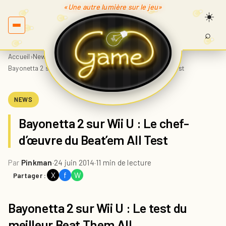
«Une autre lumière sur le jeu»
⌕
Recherc
sur
Accueil
›
News
›
Game.fr
Bayonetta 2 sur Wii U : Le chef-d’œuvre du Beat’em All Test
NEWS
Bayonetta 2 sur Wii U : Le chef-
d’œuvre du Beat’em All Test
Par
Pinkman
·
24 juin 2014
·
11 min de lecture
X
f
W
Partager :
Bayonetta 2 sur Wii U : Le test du
meilleur Beat Them All