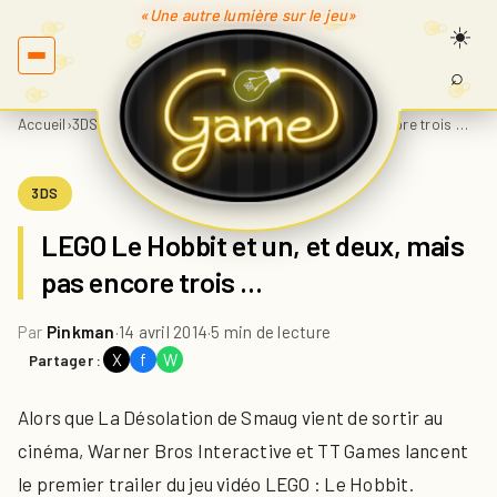
«Une autre lumière sur le jeu»
⌕
Recherc
sur
Accueil
›
3DS
›
LEGO Le Hobbit et un, et deux, mais pas encore trois …
Game.fr
3DS
LEGO Le Hobbit et un, et deux, mais
pas encore trois …
Par
Pinkman
·
14 avril 2014
·
5 min de lecture
X
f
W
Partager :
Alors que La Désolation de Smaug vient de sortir au
cinéma, Warner Bros Interactive et TT Games lancent
le premier trailer du jeu vidéo LEGO : Le Hobbit.