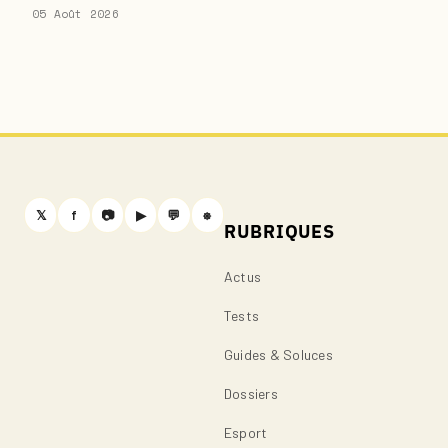
05 Août 2026
𝕏
f
📷
▶
💬
⎈
RUBRIQUES
Actus
Tests
Guides & Soluces
Dossiers
Esport