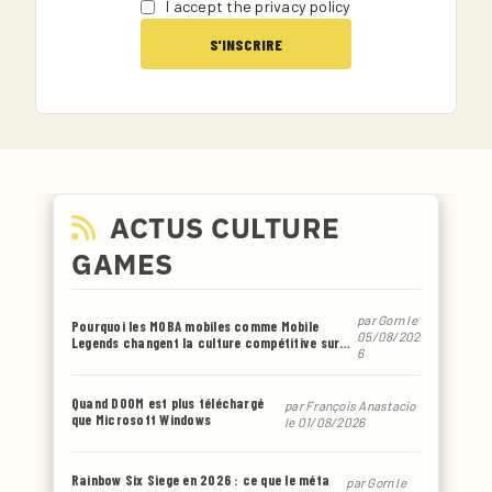
I accept the privacy policy
ACTUS CULTURE
GAMES
par
Gorn
le
Pourquoi les MOBA mobiles comme Mobile
05/08/202
Legends changent la culture compétitive sur
6
smartphone
Quand DOOM est plus téléchargé
par
François Anastacio
que Microsoft Windows
le 01/08/2026
Rainbow Six Siege en 2026 : ce que le méta
par
Gorn
le