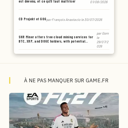
est devenu, et ce qu’il faut maîtriser
01/08/2026
CD Projekt et GOG
par
François Anastacio
le 30/07/2026
par
Gorn
SHR Miner offers free cloud mining services for
le
BTC, XRP, and DOGE holders, with potential
29/07/2
earnings of up to $6,770 or even more.
026
À NE PAS MANQUER SUR GAME.FR