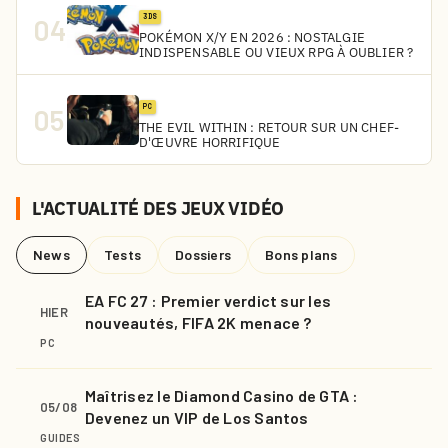
3DS
04
POKÉMON X/Y EN 2026 : NOSTALGIE
INDISPENSABLE OU VIEUX RPG À OUBLIER ?
PC
05
THE EVIL WITHIN : RETOUR SUR UN CHEF-
D'ŒUVRE HORRIFIQUE
L'ACTUALITÉ DES JEUX VIDÉO
News
Tests
Dossiers
Bons plans
EA FC 27 : Premier verdict sur les
HIER
nouveautés, FIFA 2K menace ?
PC
Maîtrisez le Diamond Casino de GTA :
05/08
Devenez un VIP de Los Santos
GUIDES