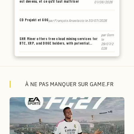
est devenu, et ce qu’il faut maîtriser
01/08/2026
CD Projekt et GOG
par
François Anastacio
le 30/07/2026
par
Gorn
SHR Miner offers free cloud mining services for
le
BTC, XRP, and DOGE holders, with potential
29/07/2
earnings of up to $6,770 or even more.
026
À NE PAS MANQUER SUR GAME.FR