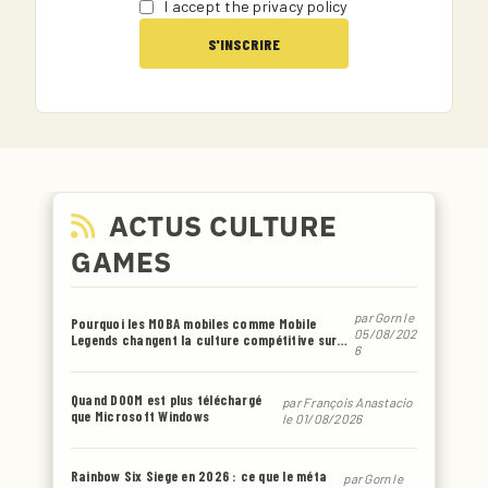
I accept the privacy policy
ACTUS CULTURE
GAMES
par
Gorn
le
Pourquoi les MOBA mobiles comme Mobile
05/08/202
Legends changent la culture compétitive sur
6
smartphone
Quand DOOM est plus téléchargé
par
François Anastacio
que Microsoft Windows
le 01/08/2026
Rainbow Six Siege en 2026 : ce que le méta
par
Gorn
le