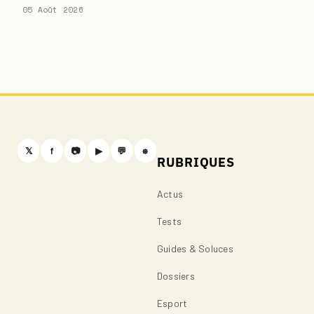
05 Août 2026
𝕏
f
📷
▶
💬
⎈
RUBRIQUES
Actus
Tests
Guides & Soluces
Dossiers
Esport