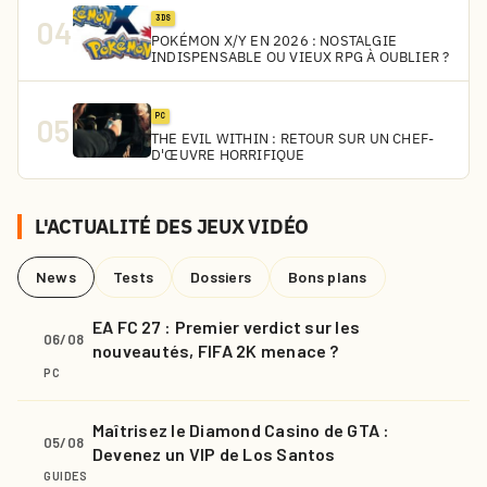
3DS
04
POKÉMON X/Y EN 2026 : NOSTALGIE
INDISPENSABLE OU VIEUX RPG À OUBLIER ?
PC
05
THE EVIL WITHIN : RETOUR SUR UN CHEF-
D'ŒUVRE HORRIFIQUE
L'ACTUALITÉ DES JEUX VIDÉO
News
Tests
Dossiers
Bons plans
EA FC 27 : Premier verdict sur les
06/08
nouveautés, FIFA 2K menace ?
PC
Maîtrisez le Diamond Casino de GTA :
05/08
Devenez un VIP de Los Santos
GUIDES