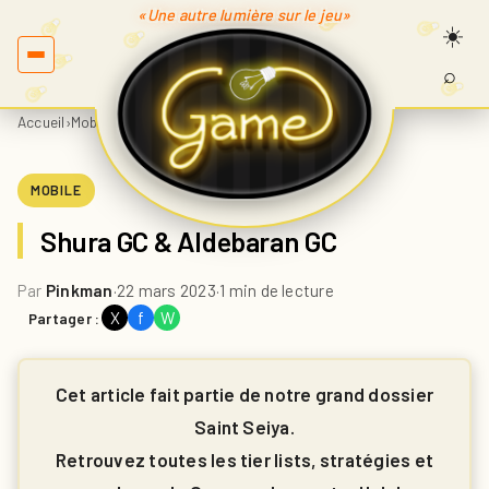
«Une autre lumière sur le jeu»
⌕
Recherc
sur
Accueil
›
Mobile
›
Shura GC & Aldebaran GC
Game.fr
MOBILE
Shura GC & Aldebaran GC
Par
Pinkman
·
22 mars 2023
·
1 min de lecture
X
f
W
Partager :
Cet article fait partie de notre grand dossier
Saint Seiya.
Retrouvez toutes les tier lists, stratégies et