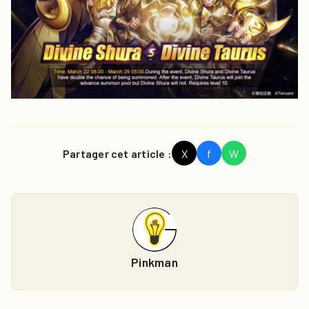
Partager cet article :
X
f
W
Pinkman