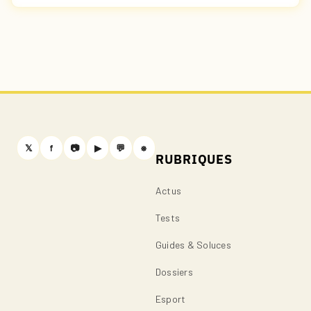
𝕏
f
📷
▶
💬
⎈
RUBRIQUES
Actus
Tests
Guides & Soluces
Dossiers
Esport