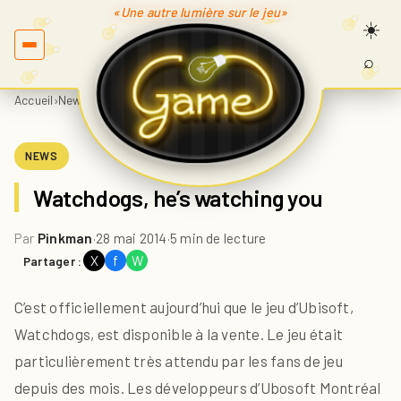
«Une autre lumière sur le jeu»
⌕
Recherc
sur
Accueil
›
News
›
Watchdogs, he’s watching you
Game.fr
NEWS
Watchdogs, he’s watching you
Par
Pinkman
·
28 mai 2014
·
5 min de lecture
X
f
W
Partager :
C’est officiellement aujourd’hui que le jeu d’Ubisoft,
Watchdogs, est disponible à la vente. Le jeu était
particulièrement très attendu par les fans de jeu
depuis des mois. Les développeurs d’Ubosoft Montréal