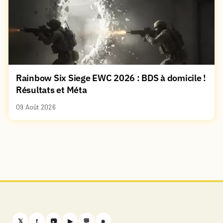
Rainbow Six Siege EWC 2026 : BDS à domicile !
Résultats et Méta
09 Août 2026
𝕏
f
📷
▶
💬
⎈