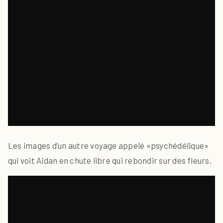
Les images d’un autre voyage appelé «psychédélique»
qui voit Aidan en chute libre qui rebondir sur des fleurs.