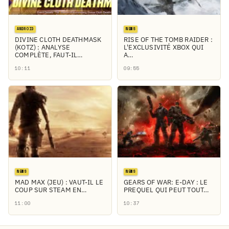
ANDROID
NEWS
DIVINE CLOTH DEATHMASK
RISE OF THE TOMB RAIDER :
(KOTZ) : ANALYSE
L'EXCLUSIVITÉ XBOX QUI
COMPLÈTE, FAUT-IL…
A…
10:11
09:55
NEWS
NEWS
MAD MAX (JEU) : VAUT-IL LE
GEARS OF WAR: E-DAY : LE
COUP SUR STEAM EN…
PREQUEL QUI PEUT TOUT…
11:00
10:37