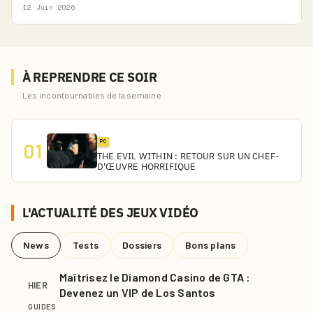
12 Juin 2026
À REPRENDRE CE SOIR
Les incontournables de la semaine
PC
01
THE EVIL WITHIN : RETOUR SUR UN CHEF-
D'ŒUVRE HORRIFIQUE
L'ACTUALITÉ DES JEUX VIDÉO
News
Tests
Dossiers
Bons plans
Maîtrisez le Diamond Casino de GTA :
HIER
Devenez un VIP de Los Santos
GUIDES