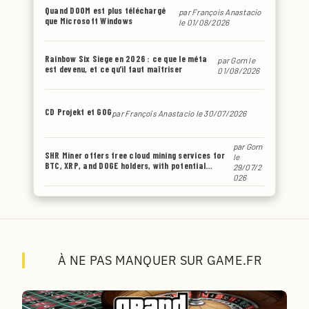
Quand DOOM est plus téléchargé
par
François Anastacio
que Microsoft Windows
le 01/08/2026
Rainbow Six Siege en 2026 : ce que le méta
par
Gorn
le
est devenu, et ce qu’il faut maîtriser
01/08/2026
CD Projekt et GOG
par
François Anastacio
le 30/07/2026
par
Gorn
SHR Miner offers free cloud mining services for
le
BTC, XRP, and DOGE holders, with potential
29/07/2
earnings of up to $6,770 or even more.
026
À NE PAS MANQUER SUR GAME.FR