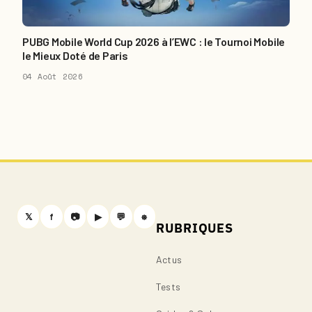
PUBG Mobile World Cup 2026 à l’EWC : le Tournoi Mobile
le Mieux Doté de Paris
04 Août 2026
𝕏
f
📷
▶
💬
⎈
RUBRIQUES
Actus
Tests