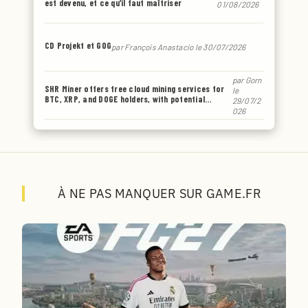
est devenu, et ce qu’il faut maîtriser
01/08/2026
CD Projekt et GOG
par
François Anastacio
le 30/07/2026
par
Gorn
SHR Miner offers free cloud mining services for
le
BTC, XRP, and DOGE holders, with potential
29/07/2
earnings of up to $6,770 or even more.
026
À NE PAS MANQUER SUR GAME.FR