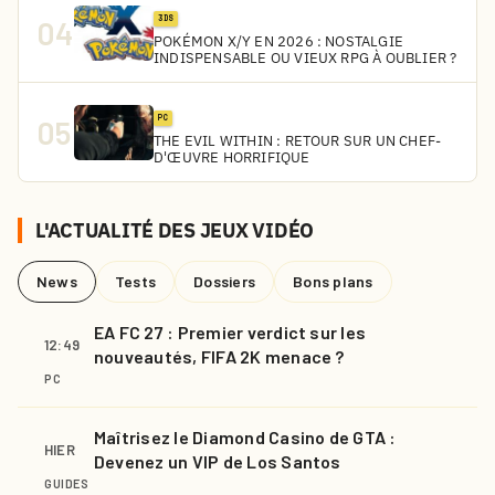
3DS
04
POKÉMON X/Y EN 2026 : NOSTALGIE
INDISPENSABLE OU VIEUX RPG À OUBLIER ?
PC
05
THE EVIL WITHIN : RETOUR SUR UN CHEF-
D'ŒUVRE HORRIFIQUE
L'ACTUALITÉ DES JEUX VIDÉO
News
Tests
Dossiers
Bons plans
EA FC 27 : Premier verdict sur les
12:49
nouveautés, FIFA 2K menace ?
PC
Maîtrisez le Diamond Casino de GTA :
HIER
Devenez un VIP de Los Santos
GUIDES