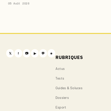
05 Août 2026
𝕏
f
📷
▶
💬
⎈
RUBRIQUES
Actus
Tests
Guides & Soluces
Dossiers
Esport