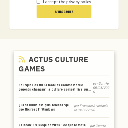
I accept the privacy policy
ACTUS CULTURE
GAMES
par
Gorn
le
Pourquoi les MOBA mobiles comme Mobile
05/08/202
Legends changent la culture compétitive sur
6
smartphone
Quand DOOM est plus téléchargé
par
François Anastacio
que Microsoft Windows
le 01/08/2026
Rainbow Six Siege en 2026 : ce que le méta
par
Gorn
le