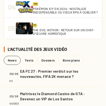
3DS
04
POKÉMON X/Y EN 2026 : NOSTALGIE
INDISPENSABLE OU VIEUX RPG À OUBLIER ?
PC
05
THE EVIL WITHIN : RETOUR SUR UN CHEF-
D'ŒUVRE HORRIFIQUE
L'ACTUALITÉ DES JEUX VIDÉO
News
Tests
Dossiers
Bons plans
EA FC 27 : Premier verdict sur les
06/08
nouveautés, FIFA 2K menace ?
PC
Maîtrisez le Diamond Casino de GTA :
05/08
Devenez un VIP de Los Santos
GUIDES