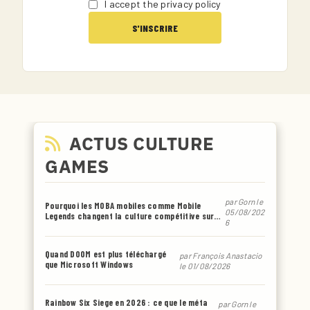
I accept the privacy policy
ACTUS CULTURE
GAMES
par
Gorn
le
Pourquoi les MOBA mobiles comme Mobile
05/08/202
Legends changent la culture compétitive sur
6
smartphone
Quand DOOM est plus téléchargé
par
François Anastacio
que Microsoft Windows
le 01/08/2026
Rainbow Six Siege en 2026 : ce que le méta
par
Gorn
le