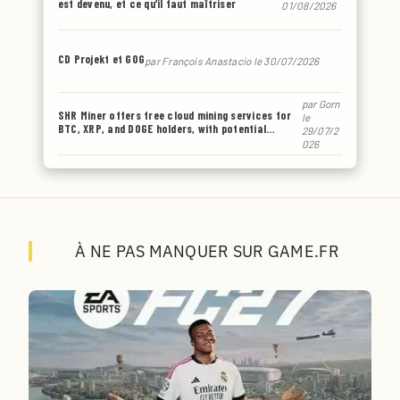
est devenu, et ce qu’il faut maîtriser
01/08/2026
CD Projekt et GOG
par
François Anastacio
le 30/07/2026
par
Gorn
SHR Miner offers free cloud mining services for
le
BTC, XRP, and DOGE holders, with potential
29/07/2
earnings of up to $6,770 or even more.
026
À NE PAS MANQUER SUR GAME.FR