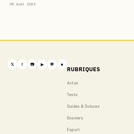
05 Août 2026
𝕏
f
📷
▶
💬
⎈
RUBRIQUES
Actus
Tests
Guides & Soluces
Dossiers
Esport