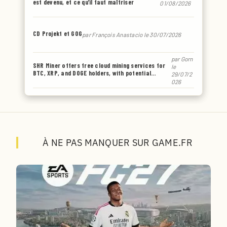
est devenu, et ce qu’il faut maîtriser
01/08/2026
CD Projekt et GOG
par
François Anastacio
le 30/07/2026
par
Gorn
SHR Miner offers free cloud mining services for
le
BTC, XRP, and DOGE holders, with potential
29/07/2
earnings of up to $6,770 or even more.
026
À NE PAS MANQUER SUR GAME.FR