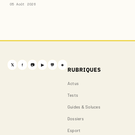
05 Août 2026
𝕏
f
📷
▶
💬
⎈
RUBRIQUES
Actus
Tests
Guides & Soluces
Dossiers
Esport