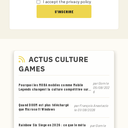
I accept the privacy policy
ACTUS CULTURE
GAMES
par
Gorn
le
Pourquoi les MOBA mobiles comme Mobile
05/08/202
Legends changent la culture compétitive sur
6
smartphone
Quand DOOM est plus téléchargé
par
François Anastacio
que Microsoft Windows
le 01/08/2026
Rainbow Six Siege en 2026 : ce que le méta
par
Gorn
le