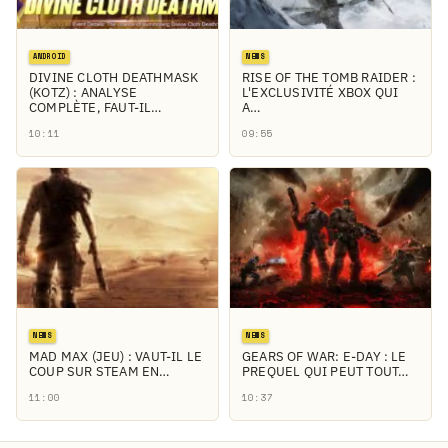
ANDROID
NEWS
DIVINE CLOTH DEATHMASK
RISE OF THE TOMB RAIDER :
(KOTZ) : ANALYSE
L'EXCLUSIVITÉ XBOX QUI
COMPLÈTE, FAUT-IL…
A…
10:11
09:55
NEWS
NEWS
MAD MAX (JEU) : VAUT-IL LE
GEARS OF WAR: E-DAY : LE
COUP SUR STEAM EN…
PREQUEL QUI PEUT TOUT…
11:00
10:37