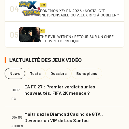
3DS
04
POKÉMON X/Y EN 2026 : NOSTALGIE
INDISPENSABLE OU VIEUX RPG À OUBLIER ?
PC
05
THE EVIL WITHIN : RETOUR SUR UN CHEF-
D'ŒUVRE HORRIFIQUE
L'ACTUALITÉ DES JEUX VIDÉO
News
Tests
Dossiers
Bons plans
EA FC 27 : Premier verdict sur les
HIER
nouveautés, FIFA 2K menace ?
PC
Maîtrisez le Diamond Casino de GTA :
05/08
Devenez un VIP de Los Santos
GUIDES