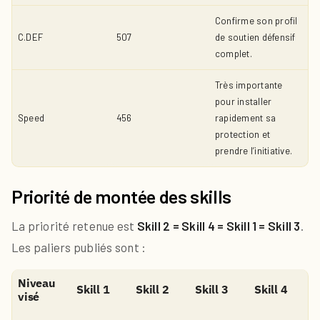
Confirme son profil
C.DEF
507
de soutien défensif
complet.
Très importante
pour installer
Speed
456
rapidement sa
protection et
prendre l’initiative.
Priorité de montée des skills
La priorité retenue est
Skill 2 = Skill 4 = Skill 1 = Skill 3
.
Les paliers publiés sont :
Niveau
Skill 1
Skill 2
Skill 3
Skill 4
visé