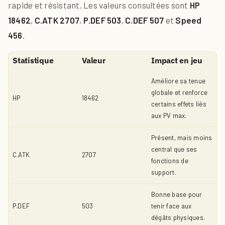
rapide et résistant. Les valeurs consultées sont
HP
18462
,
C.ATK 2707
,
P.DEF 503
,
C.DEF 507
et
Speed
456
.
Statistique
Valeur
Impact en jeu
Améliore sa tenue
globale et renforce
HP
18462
certains effets liés
aux PV max.
Présent, mais moins
central que ses
C.ATK
2707
fonctions de
support.
Bonne base pour
P.DEF
503
tenir face aux
dégâts physiques.