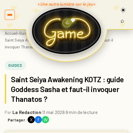
«Une autre lumière sur le jeu»
⌕
Recherc
sur
Accueil
›
Guides
›
Game.fr
Saint Seiya Awakening KOTZ : guide Goddess Sasha et faut-il
invoquer Thanatos ?
GUIDES
Saint Seiya Awakening KOTZ : guide
Goddess Sasha et faut-il invoquer
Thanatos ?
Par
La Redaction
·
11 mai 2026
·
9 min de lecture
X
f
W
Partager :