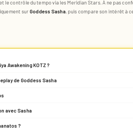
 et le contrôle du tempo via les Meridian Stars. À ne pas co
uniquement sur
Goddess Sasha
, puis compare son intérêt à c
eiya Awakening KOTZ ?
meplay de Goddess Sasha
os
son avec Sasha
hanatos ?