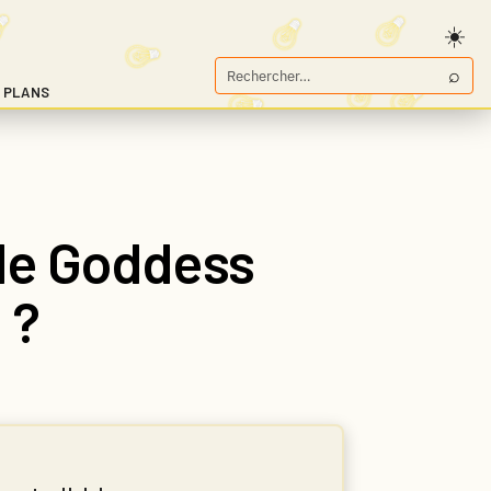
⌕
Rechercher
 PLANS
sur
Game.fr
ide Goddess
 ?