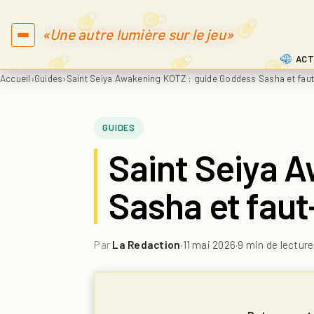
«Une autre lumière sur le jeu»
ACT
Accueil
›
Guides
›
Saint Seiya Awakening KOTZ : guide Goddess Sasha et faut
GUIDES
Saint Seiya 
Sasha et faut
Par
La Redaction
·
11 mai 2026
·
9 min de lecture