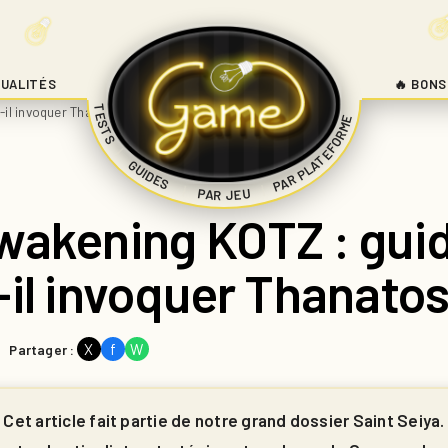
UALITÉS
🔥 BONS
TESTS
-il invoquer Thanatos ?
PAR PLATEFORME
|
GUIDES
|
|
PAR JEU
Awakening KOTZ : gu
-il invoquer Thanatos
X
f
W
Partager :
Cet article fait partie de notre grand dossier Saint Seiya.