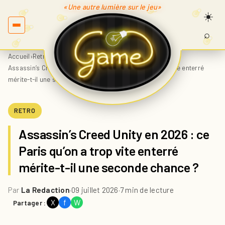
«Une autre lumière sur le jeu»
⌕
Recherc
sur
Accueil
›
Retro
›
Game.fr
Assassin’s Creed Unity en 2026 : ce Paris qu’on a trop vite enterré
mérite-t-il une seconde chance ?
RETRO
Assassin’s Creed Unity en 2026 : ce
Paris qu’on a trop vite enterré
mérite-t-il une seconde chance ?
Par
La Redaction
·
09 juillet 2026
·
7 min de lecture
X
f
W
Partager :