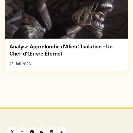
Analyse Approfondie d'Alien: Isolation - Un
Chef-d'Œuvre Éternel
28 Juil 2026
𝕏
f
📷
▶
💬
⎈