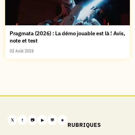
Pragmata (2026) : La démo jouable est là ! Avis,
note et test
02 Août 2026
𝕏
f
📷
▶
💬
⎈
RUBRIQUES