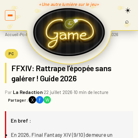
«Une autre lumière sur le jeu»
⌕
Recherc
sur
Accueil
›
Pc
›
FFXIV: Rattrape l’épopée sans galérer ! Guide 2026
Game.fr
PC
FFXIV: Rattrape l’épopée sans
galérer ! Guide 2026
Par
La Redaction
·
22 juillet 2026
·
10 min de lecture
X
f
W
Partager :
En bref :
En 2026, Final Fantasy XIV (9/10) demeure un