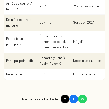
Année de sortie (A
2013
12 ans d’existence
Realm Reborn)
Dernière extension
Dawntrail
Sortie en 2024
majeure
Épopée narrative,
Points forts
contenu colossal,
Inégalé
principaux
communauté active
Démarrage lent (A
Principal point faible
Nécessite patience
Realm Reborn)
Note Game.fr
9/10
Incontournable
Partager cet article :
X
f
W