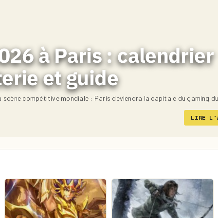
26 à Paris : calendrier
terie et guide
 scène compétitive mondiale : Paris deviendra la capitale du gaming d
LIRE L