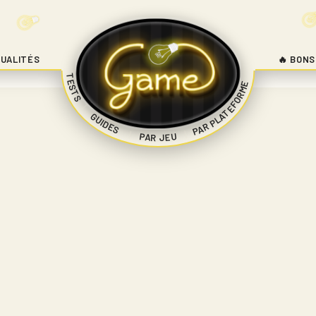
UALITÉS
🔥 BONS
TESTS
PAR PLATEFORME
|
GUIDES
|
|
PAR JEU