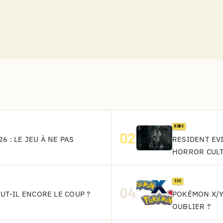
NEWS
02
6 : LE JEU À NE PAS
RESIDENT EVI
HORROR CUL
3DS
04
AUT-IL ENCORE LE COUP ?
POKÉMON X/Y
OUBLIER ?